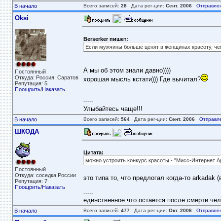
В начало
Всего записей:
28
Дата рег-ции:
Сент. 2006
Отправле
Oksi
Berserker пишет:
Если мужчины больше ценят в женщинах красоту, чем 
А мы об этом знали давно))))
Постоянный
Откуда: Россия, Саратов
хорошая мысль кстати))) Где вычитал?
Репутация: 5
Поощрить
/
Наказать
-----
Улыбайтесь чаще!!!
В начало
Всего записей:
564
Дата рег-ции:
Сент. 2006
Отправл
ШКОДА
Цитата:
можно устроить конкурс красоты - "Мисс-Интернет А
Постоянный
Откуда: соседка России
это типа то, что предлогал когда-то arkadak
Репутация: 7
Поощрить
/
Наказать
-----
единственное что остается после смерти чело
В начало
Всего записей:
477
Дата рег-ции:
Окт. 2006
Отправле