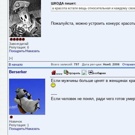
ШКОДА пишет:
а красота кстати вещь относительная и каждому свое
Пожалуйста, можно устроить конкурс красот
Завсегдатай
Репутация: 6
Поощрить
/
Наказать
[+]
В начало
Всего записей:
797
Дата рег-ции:
Нояб. 2006
Отправл
Berserker
Если мужчины больше ценят в женщинах красо
-----
Если человек не понял, ради чего готов умер
Новичок
Репутация: 1
Поощрить
/
Наказать