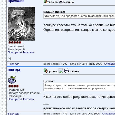
Прохожий
ШКОДА пишет:
это типа то, что предлогал когда-то arkadak (выслат
Конкурс красоты это не только сравнение в
Одевания, раздевания, танцы, можно конкурс
Завсегдатай
Репутация: 6
Поощрить
/
Наказать
[+]
В начало
Всего записей:
797
Дата рег-ции:
Нояб. 2006
Отправл
ШКОДА
Цитата:
Конкурс красоты это не только сравнение внешних д
можно конкурс готовки включить в программу.
Постоянный
Откуда: соседка России
Репутация: 7
и как ты это себе представляешь по интерне
Поощрить
/
Наказать
-----
единственное что остается после смерти чело
В начало
Всего записей:
477
Дата рег-ции:
Окт. 2006
Отправле