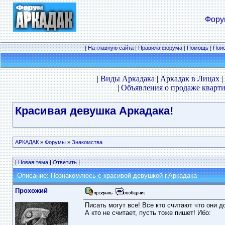
Фору
|
На главную сайта
|
Правила форума
|
Помощь
|
Пои
|
Виды Аркадака
|
Аркадак в Лицах
|
|
Объявления о продаже кварти
Красивая девушка Аркадака!
АРКАДАК
»
Форумы
»
Знакомства
|
Новая тема
|
Ответить
|
Описание: Познакомлюсь с красивой девушкой г.Аркадака
Прохожий
Писать могут все! Все кто считают что они д
А кто не считает, пусть тоже пишет! Ибо: