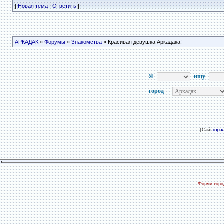
|
Новая тема
|
Ответить
|
АРКАДАК
»
Форумы
»
Знакомства
» Красивая девушка Аркадака!
Я
ищу
город
| Сайт
горо
Форум город