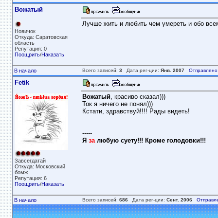
Вожатый
Лучше жить и любить чем умереть и обо все
Новичок
Откуда: Саратовская
область
Репутация: 0
Поощрить
/
Наказать
В начало
Всего записей:
3
Дата рег-ции:
Янв. 2007
Отправлено
Fetik
Вожатый
, красиво сказал)))
Ток я ничего не понял)))
Кстати, здравствуй!!!! Рады видеть!
-----
Я
за
любую суету!!! Кроме голодовки!!!
Завсегдатай
Откуда: Московский
бомж
Репутация: 6
Поощрить
/
Наказать
В начало
Всего записей:
686
Дата рег-ции:
Сент. 2006
Отправл