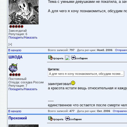
Тема с умными девушками не покатила, а заче
А для чего я хочу познакомиться, обсудим п
Завсегдатай
Репутация: 6
Поощрить
/
Наказать
[+]
В начало
Всего записей:
797
Дата рег-ции:
Нояб. 2006
Отправл
ШКОДА
Цитата:
А для чего я хочу познакомиться, обсудим позже...
Постоянный
Откуда: соседка России
заинтриговал
Репутация: 7
а красота кстати вещь относительная и кажд
Поощрить
/
Наказать
-----
единственное что остается после смерти чело
В начало
Всего записей:
477
Дата рег-ции:
Окт. 2006
Отправле
Прохожий