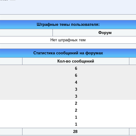
Штрафные темы пользователя:
Форум
Нет штрафных тем
Статистика сообщений на форумах
Кол-во сообщений
6
6
4
3
3
2
2
1
1
28