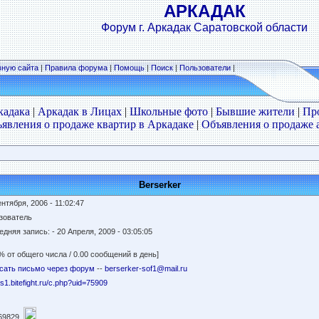
АРКАДАК
Форум г. Аркадак Саратовской области
вную сайта
|
Правила форума
|
Помощь
|
Поиск
|
Пользователи
|
кадака
|
Аркадак в Лицах
|
Школьные фото
|
Бывшие жители
|
Пр
явления о продаже квартир в Аркадаке
|
Объявления о продаже 
Berserker
нтября, 2006 - 11:02:47
зователь
едняя запись:
- 20 Апреля, 2009 - 03:05:05
% от общего числа / 0.00 сообщений в день]
сать письмо через форум
--
berserker-sof1@mail.ru
//s1.bitefight.ru/c.php?uid=75909
69829