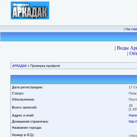
|
На гла
|
Виды Ар
|
Объ
АРКАДАК
» Проверка профиля
Дата регистрации:
17 Се
Статус:
Поль
Обновления:
Посл
28
Всего записей:
[1.33
Адрес e-mail:
Напи
Домашняя страничка:
http:
Название города:
Номер в ICQ:
2291