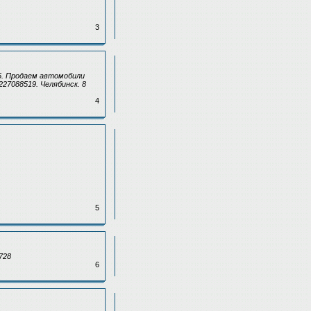
3
5. Продаем автомобили
27088519. Челябинск. 8
4
5
728
6