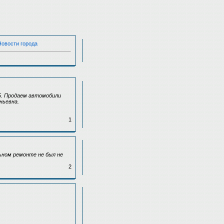
Новости города
5. Продаем автомобили
ньевна.
1
ьном ремонте не был не
2