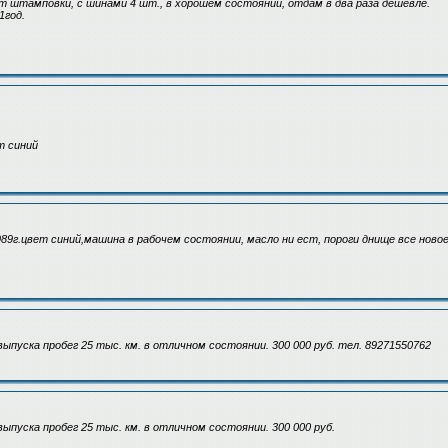
 штамповки, с шинами 4 шт., в хорошем состоянии, отдам в два раза дешевле.
1год.
т синий
89г.цвет синий,машина в рабочем состоянии, масло ни ест, пороги днище все новое
выпуска пробег 25 тыс. км. в отличном состоянии. 300 000 руб. тел. 89271550762
выпуска пробег 25 тыс. км. в отличном состоянии. 300 000 руб.