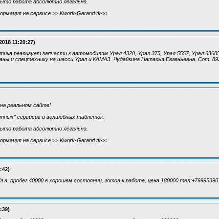
рыто работа абсолютно легальна.
ормация на сервисе >> Kwork-Garand.tk<<
2018 11:20:27)
ка реализует запчасти к автомобилям Урал 4320, Урал 375, Урал 5557, Урал 6368
аны и спецтехнику на шасси Урал и КАМАЗ. Чудайкина Наталья Евгеньевна. Сот. 892
на реальном сайте!
етных” сервисов и волшебных таблеток.
рыто работа абсолютно легальна.
ормация на сервисе >> Kwork-Garand.tk<<
:42)
г.в, пробег 40000 в хорошем состоянии, готов к работе, цена 180000 тел:+79995390
:39)