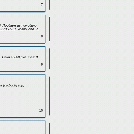
7
5. Продаем автомобили
7088519. Челяб. обл., г.
8
 Цена 10000 руб. тел: 8
9
а (софосбувир,
10