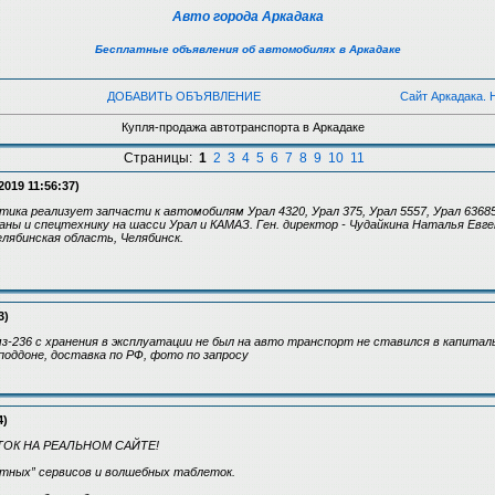
Авто города Аркадака
Бесплатные объявления об автомобилях в Аркадаке
ДОБАВИТЬ ОБЪЯВЛЕНИЕ
Сайт Аркадака. 
Купля-продажа автотранспорта в Аркадаке
Страницы:
1
2
3
4
5
6
7
8
9
10
11
2019 11:56:37)
ка реализует запчасти к автомобилям Урал 4320, Урал 375, Урал 5557, Урал 6368
аны и спецтехнику на шасси Урал и КАМАЗ. Ген. директор - Чудайкина Наталья Евге
елябинская область, Челябинск.
3)
з-236 с хранения в эксплуатации не был на авто транспорт не ставился в капитал
поддоне, доставка по РФ, фото по запросу
4)
ОК НА РЕАЛЬНОМ САЙТЕ!
етных” сервисов и волшебных таблеток.