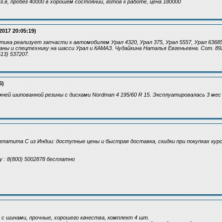
г.в, пробег 40000 в хорошем состоянии, готов к работе, цена 180000
2017 20:05:19)
ка реализует запчасти к автомобилям Урал 4320, Урал 375, Урал 5557, Урал 6368
аны и спецтехнику на шасси Урал и КАМАЗ. Чудайкина Наталья Евгеньевна. Сот. 8922
513) 537207.
6)
ней шипованной резины с дисками Nordman 4 195/60 R 15. Эксплуатировалась 3 мес .
патита С из Индии: доступные цены и быстрая доставка, скидки при покупках курс
 : 8(800) 5002878 бесплатно
с шинами, прочные, хорошего качества, комплект 4 шт.