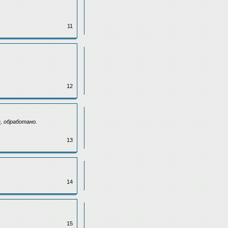
11
12
, обработано.
13
14
15