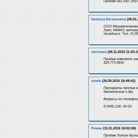
Продам газ 3307 2007
Наталья Евгеньевна
(05.01.
ООО Мегаавтогалакти
Урал, КАМАЗ, автокр
Челябинск. Тел.: 8 (3
светлана
(08.11.2016 11:25:1
Продаю комплект зим
929 773 0930
roterb
(26.09.2016 18:49:42)
Препараты против ге
даклатасвир и др).
Вопросы по телефону
8 (495) 228 -30-03
Роман
(11.01.2016 16:02:06)
Продам Литые диски 