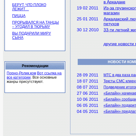
в Аркадаке
БЕРУТ, ЧТО ПЛОХО
19 02 2011
Из-за грузинско
ЛЕЖИТ…
магазин
ПИЦЦА
25 01 2011
Аркадакский лю
ПРОРЫВАЛСЯ НА ТАНЦЫ
петухов
– УГОДИЛ В ТЮРЬМУ
30 12 2010
33-ти летний ж
ВЫ ПОДАРИЛИ МИРУ
СЫНА
другие новости 
НОВОСТИ КОМ
Рекомендации
Порно-Ролик.ком
Вот ссылка на
28 09 2011
МТС в два раза ра
все категории
. Все основные
18 07 2011
Тексты СМС клиен
жанры присутствуют.
08 07 2011
Подведение итогов
27 06 2011
«Билайн» начинае
10 06 2011
«Билайн» сообщает
06 05 2011
«Билайн» подарит
04 05 2011
«Билайн» предлаг