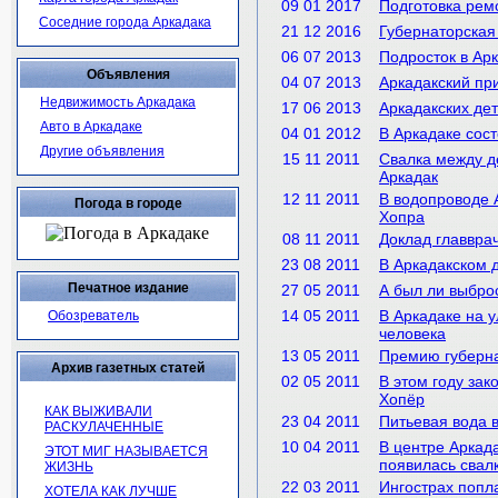
09 01 2017
Подготовка рем
Соседние города Аркадака
21 12 2016
Губернаторская
06 07 2013
Подросток в Арк
Объявления
04 07 2013
Аркадакский пр
Недвижимость Аркадака
17 06 2013
Аркадакских де
Авто в Аркадаке
04 01 2012
В Аркадаке сос
Другие объявления
15 11 2011
Свалка между д
Аркадак
12 11 2011
В водопроводе 
Погода в городе
Хопра
08 11 2011
Доклад главвра
23 08 2011
В Аркадакском 
Печатное издание
27 05 2011
А был ли выбро
14 05 2011
В Аркадаке на у
Обозреватель
человека
13 05 2011
Премию губерна
Архив газетных статей
02 05 2011
В этом году зак
Хопёр
КАК ВЫЖИВАЛИ
23 04 2011
Питьевая вода 
РАСКУЛАЧЕННЫЕ
10 04 2011
В центре Аркад
ЭТОТ МИГ НАЗЫВАЕТСЯ
появилась свал
ЖИЗНЬ
22 03 2011
Ингострах попл
ХОТЕЛА КАК ЛУЧШЕ