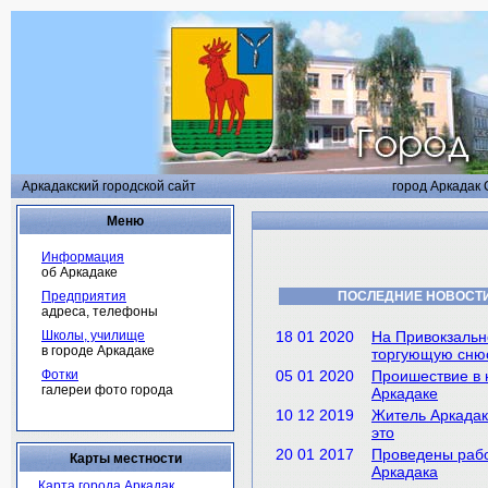
Аркадакский городской сайт
город Аркадак 
Меню
Информация
об Аркадаке
Предприятия
ПОСЛЕДНИЕ НОВОСТ
адреса, телефоны
Школы, училище
18 01 2020
На Привокзальн
в городе Аркадаке
торгующую сню
Фотки
05 01 2020
Проишествие в 
галереи фото города
Аркадаке
10 12 2019
Житель Аркадак
это
20 01 2017
Проведены рабо
Карты местности
Аркадака
Карта города Аркадак