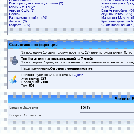
Ищю преподавателя муз.школы (2)
Умная девушка Аркад
КАМА С УТРА (24)
США (57)
Авто из США. (1)
Ваш Автомобиль! (56
Сауна (3)
скушно...вяло... (55)
Расскажите о себе... (20)
Манифест Мужчин (5
Личное.. (3)
Красивая девушка Ар
возраст... (26)
С кем пообщаться? (
Статистика конференции
За последние 15 минут форум посетило: 27 (зарегистрированных: 0, госте
Top-list активных пользователей за 7 дней;
За последние 7 дней, авторизованные пользователи не оставляли сообщ
Наши именинники:
Сегодня именинников нет
Приветствуем новичка по имени
РадикК
Участников:
623
Сообщений:
2100
Тем:
503
Введите 
Введите Ваше имя
Введите Ваш пароль