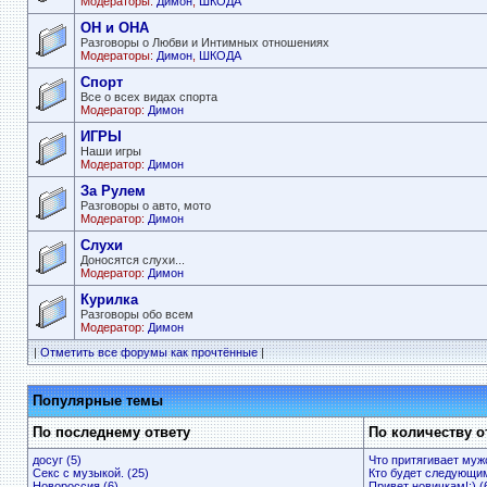
Модераторы:
Димон
,
ШКОДА
ОН и ОНА
Разговоры о Любви и Интимных отношениях
Модераторы:
Димон
,
ШКОДА
Спорт
Все о всех видах спорта
Модератор:
Димон
ИГРЫ
Наши игры
Модератор:
Димон
За Рулем
Разговоры о авто, мото
Модератор:
Димон
Слухи
Доносятся слухи...
Модератор:
Димон
Курилка
Разговоры обо всем
Модератор:
Димон
|
Отметить все форумы как прочтённые
|
Популярные темы
По последнему ответу
По количеству о
досуг (5)
Что притягивает мужс
Секс с музыкой. (25)
Кто будет следующим
Новороссия (6)
Привет новичкам!:) (