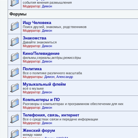
события мнения размышления
Модератор:
Димон
Форумы
Ищу Человека
Поиск друзей, знакомых, родственников
Модератор:
Димон
Знакомства
Давайте знакомиться
Модератор:
Димон
Кино/Телевидение
фильмы,сериалы,актёры,режиссёры
Модератор:
Димон
Политика
Все о политике различного масштаба
Модераторы:
Димон
,
Александр
Музыкальный флейм
всё о музыке
Модератор:
Димон
Компьютеры и ПО
Разговоры о компьютерах и программном обеспечении для них
Модератор:
Димон
Телефония, связь, интернет
Все о средствах связи и передаче информации
Модератор:
Димон
Женский форум
между нами