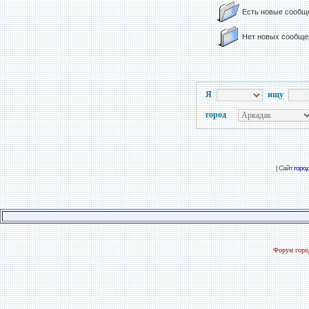
Есть новые сообщ
Нет новых сообще
Я
ищу
город
| Сайт
горо
Форум город