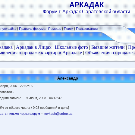
АРКАДАК
Форум г. Аркадак Саратовской области
вную сайта
|
Правила форума
|
Помощь
|
Поиск
|
Пользователи
|
кадака
|
Аркадак в Лицах
|
Школьные фото
|
Бывшие жители
|
Пр
явления о продаже квартир в Аркадаке
|
Объявления о продаже 
Александр
ября, 2006 - 22:52:16
зователь
едняя запись:
- 19 Июня, 2008 - 04:43:47
9% от общего числа / 0.03 сообщений в день]
сать письмо через форум
--
tovkach@online.ua