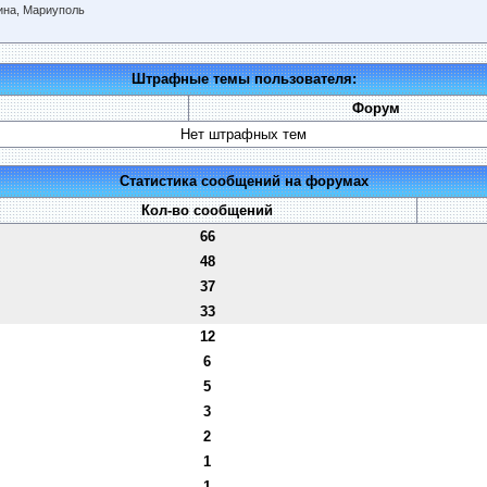
ина, Мариуполь
Штрафные темы пользователя:
Форум
Нет штрафных тем
Статистика сообщений на форумах
Кол-во сообщений
66
48
37
33
12
6
5
3
2
1
1