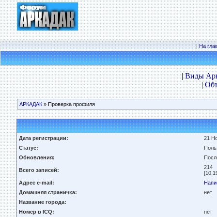
|
На гла
|
Виды Ар
|
Объ
АРКАДАК
» Проверка профиля
Дата регистрации:
21 Но
Статус:
Поль
Обновления:
Посл
214
Всего записей:
[10.1
Адрес e-mail:
Напи
Домашняя страничка:
нет
Название города:
Номер в ICQ:
нет