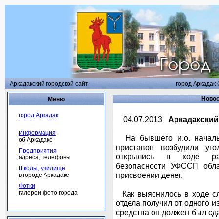
Аркадакский городской сайт
город Аркадак 
Новос
Меню
город Аркадак
04.07.2013
Аркадакский
Информация
На бывшего и.о. начальн
об Аркадаке
приставов возбудили уг
Предприятия
открылись в ходе раб
адреса, телефоны
безопасности УФССП обл
Школы, училище
присвоении денег.
в городе Аркадаке
Фотки
галереи фото города
Как выяснилось в ходе сл
отдела получил от одного 
средства он должен был сда