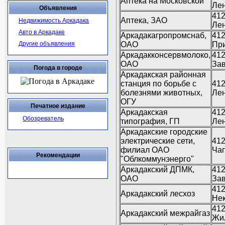
Аптека на Московской
Лен
Объявления
412
Аптека, ЗАО
Недвижимость Аркадака
Лен
Авто в Аркадаке
Аркадакагропромснаб,
412
Другие объявления
ОАО
При
Аркадакконсервмолоко,
412
ОАО
Зав
Погода в городе
Аркадакская районная
станция по борьбе с
412
болезнями животных,
Лен
ОГУ
Печатное издание
Аркадакская
412
Обозреватель
типография, ГП
Лен
Аркадакские городские
электрические сети,
412
филиал ОАО
Чап
Рекомендации
"Облкоммунэнерго"
Аркадакский ДПМК,
412
ОАО
За
412
Аркадакский лесхоз
Нек
412
Аркадакский межрайгаз
Жил