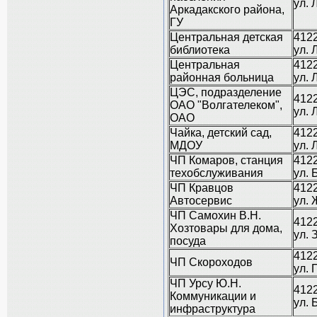
ул. 
Аркадакского района,
ГУ
Центральная детская
4122
библиотека
ул. 
Центральная
4122
районная больница
ул. 
ЦЭС, подразделение
4122
ОАО "Волгателеком",
ул. 
ОАО
Чайка, детский сад,
4122
МДОУ
ул. 
ЧП Комаров, станция
4122
техобслуживания
ул.
ЧП Кравцов
4122
Автосервис
ул. 
ЧП Самохин В.Н.
4122
Хозтовары для дома,
ул. 
посуда
4122
ЧП Скороходов
ул. 
ЧП Урсу Ю.Н.
4122
Коммуникации и
ул. 
инфраструктура