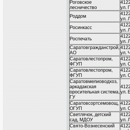
Роговское
4122
лесничество
ул. 
4122
Роддом
ул. 
4122
Росинкасс
ул. 
4122
Роспечать
ул. 
Саратовгражданстрой,
4122
АО
ул. 
Саратовлестопром,
4122
ФГУП
ул. 
Саратовлестопром,
4122
ФГУП
ул. 
Саратовмелиоводхоз,
аркадакская
4122
оросительная система,
ул. 
ГУ
Саратовсортсемовощ,
4122
ОГУП
ул. 
Светлячок, детский
4122
сад, МДОУ
ул. 
Свято-Вознесенский
4122