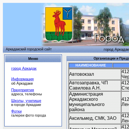
Аркадакский городской сайт
город Аркадак
Организации и Пред
Меню
НАИМЕНОВАНИЕ
город Аркадак
412
Автовокзал
Че
Информация
Автозаправка, ЧП
412
об Аркадаке
Савилова А.Н.
Ст
Предприятия
Администрация
адреса, телефоны
Аркадакского
412
Школы, училище
муниципального
Лен
в городе Аркадаке
района
Фотки
412
галереи фото города
Аксильмед, СМК, ЗАО
Лен
412