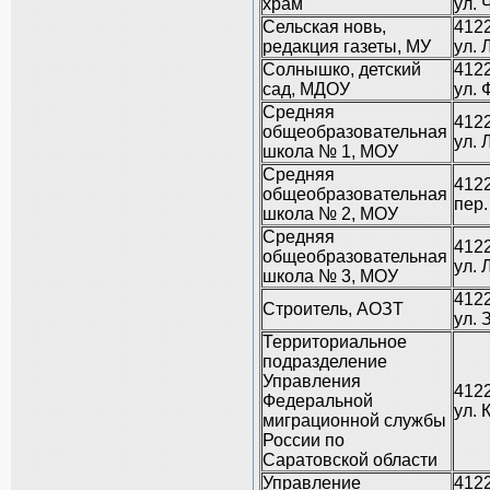
храм
ул. 
Сельская новь,
4122
редакция газеты, МУ
ул. 
Солнышко, детский
4122
сад, МДОУ
ул. 
Средняя
4122
общеобразовательная
ул. 
школа № 1, МОУ
Средняя
4122
общеобразовательная
пер.
школа № 2, МОУ
Средняя
4122
общеобразовательная
ул. 
школа № 3, МОУ
4122
Строитель, АОЗТ
ул. 
Территориальное
подразделение
Управления
4122
Федеральной
ул. 
миграционной службы
России по
Саратовской области
Управление
4122