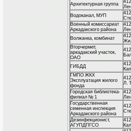
412
Архитектурная группа
Лен
412
Водоканал, МУП
Сте
Военный комиссариат
412
Аркадакского района
Лен
412
Волжанка, комбинат
Жил
Вторчермет,
412
аркадакский участок,
Бал
ОАО
412
ГИБДД
Кап
ГМПО ЖКХ
412
Эксплуатация жилого
Л. 
фонда
Городская библиотека-
412
филиал № 1
Лен
Государственная
412
семенная инспекция
Сте
Аркадакского района
Дезинфекционист,
412
АГУПДПГСО
Кал