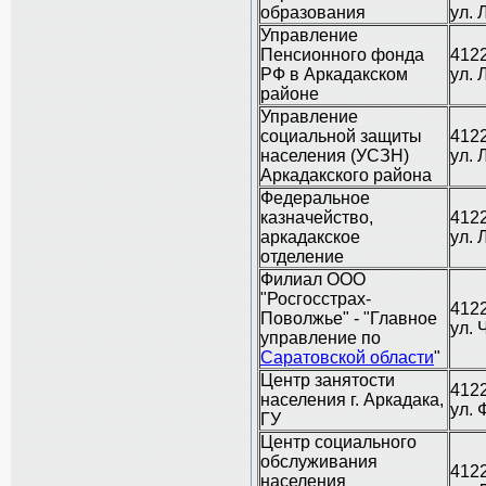
образования
ул. 
Управление
Пенсионного фонда
4122
РФ в Аркадакском
ул. 
районе
Управление
социальной защиты
4122
населения (УСЗН)
ул. 
Аркадакского района
Федеральное
казначейство,
4122
аркадакское
ул. 
отделение
Филиал ООО
"Росгосстрах-
4122
Поволжье" - "Главное
ул. 
управление по
Саратовской области
"
Центр занятости
4122
населения г. Аркадака,
ул. 
ГУ
Центр социального
обслуживания
4122
населения