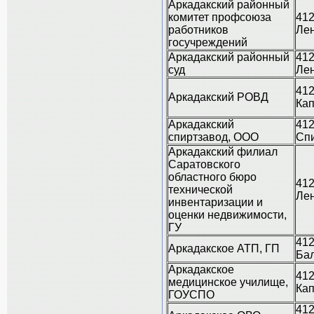
Аркадакский районный
комитет профсоюза
412
работников
Лен
госучреждений
Аркадакский районный
412
суд
Лен
412
Аркадакский РОВД
Кап
Аркадакский
412
спиртзавод, ООО
Сп
Аркадакский филиал
Саратовского
областного бюро
412
технической
Лен
инвентаризации и
оценки недвижимости,
ГУ
412
Аркадакское АТП, ГП
Бал
Аркадакское
412
медицинское училище,
Кап
ГОУСПО
412