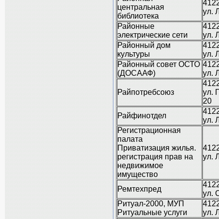
4122
центральная
ул. 
библиотека
Районные
4122
электрические сети
ул. 
Районный дом
4122
культуры
ул. 
Районный совет ОСТО
4122
(ДОСААФ)
ул. 
4122
Райпотребсоюз
ул. 
20
4122
Райфинотдел
ул. 
Регистрационная
палата
Приватизация жилья.
4122
регистрация прав на
ул. 
недвижимое
имущество
4122
Ремтехпред
ул. 
Ритуал-2000, МУП
4122
Ритуальные услуги
ул. 