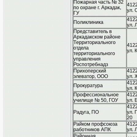
Пожарная часть № 32
4122
по охране г. Аркадак,
ул. 
ГУ
4122
Поликлиника
ул. 
Представитель в
Аркадакском районе
Территориального
4122
отдела
ул. 
территориального
управления
Роспотребнадз
Прихоперский
4122
элеватор, ООО
ул. 
4122
Прокуратура
ул. 
Профессиональное
4122
училище № 50, ГОУ
ул. 
4122
Радуга, ПО
ул. 
20
Райком профсоюза
4122
работников АПК
ул. 
Районная