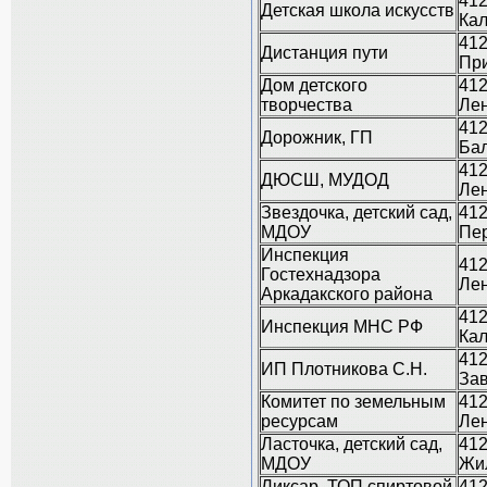
412
Детская школа искусств
Кал
412
Дистанция пути
При
Дом детского
412
творчества
Лен
412
Дорожник, ГП
Бал
412
ДЮСШ, МУДОД
Лен
Звездочка, детский сад,
412
МДОУ
Пер
Инспекция
412
Гостехнадзора
Лен
Аркадакского района
412
Инспекция МНС РФ
Кал
412
ИП Плотникова С.Н.
Зав
Комитет по земельным
412
ресурсам
Лен
Ласточка, детский сад,
412
МДОУ
Жил
Ликсар, ТОП спиртовой
412