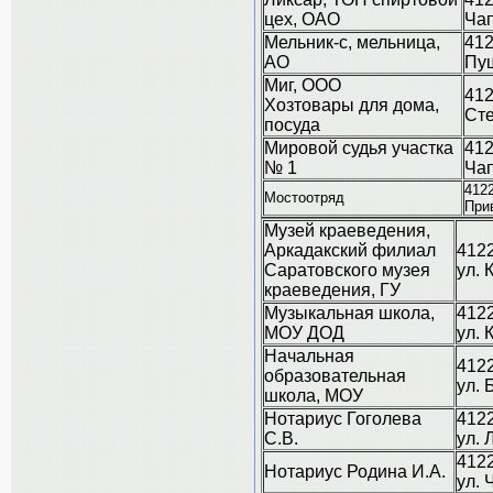
цех, ОАО
Чап
Мельник-с, мельница,
412
АО
Пу
Миг, ООО
412
Хозтовары для дома,
Сте
посуда
Мировой судья участка
412
№ 1
Чап
4122
Мостоотряд
При
Музей краеведения,
Аркадакский филиал
4122
Саратовского музея
ул. 
краеведения, ГУ
Музыкальная школа,
4122
МОУ ДОД
ул. 
Начальная
4122
образовательная
ул. 
школа, МОУ
Нотариус Гоголева
4122
С.В.
ул. 
4122
Нотариус Родина И.А.
ул. 