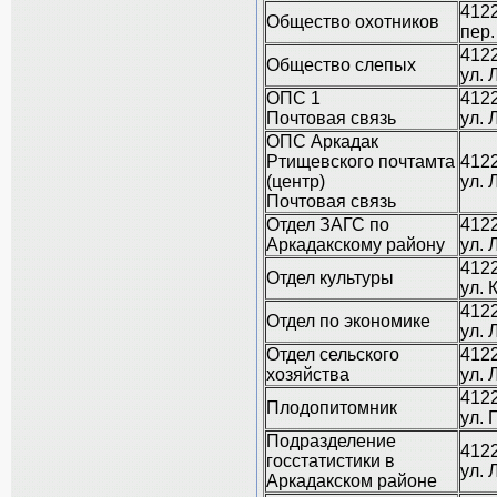
4122
Общество охотников
пер.
4122
Общество слепых
ул. 
ОПС 1
4122
Почтовая связь
ул. 
ОПС Аркадак
Ртищевского почтамта
4122
(центр)
ул. 
Почтовая связь
Отдел ЗАГС по
4122
Аркадакскому району
ул. 
4122
Отдел культуры
ул. 
4122
Отдел по экономике
ул. 
Отдел сельского
4122
хозяйства
ул. 
4122
Плодопитомник
ул. 
Подразделение
4122
госстатистики в
ул. 
Аркадакском районе