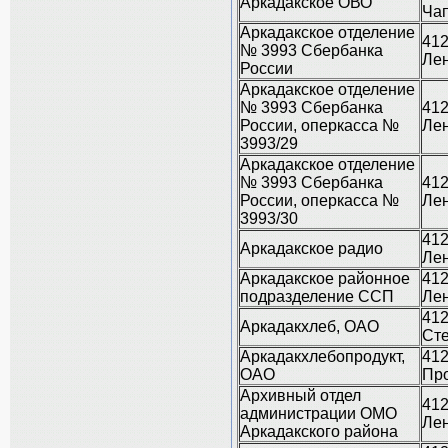
Аркадакское ОВО
Чап
Аркадакское отделение
412
№ 3993 Сбербанка
Лен
России
Аркадакское отделение
№ 3993 Сбербанка
412
России, оперкасса №
Лен
3993/29
Аркадакское отделение
№ 3993 Сбербанка
412
России, оперкасса №
Лен
3993/30
412
Аркадакское радио
Лен
Аркадакское районное
412
подразделение ССП
Лен
412
Аркадакхлеб, ОАО
Сте
Аркадакхлебопродукт,
412
ОАО
Про
Архивный отдел
412
администрации ОМО
Лен
Аркадакского района