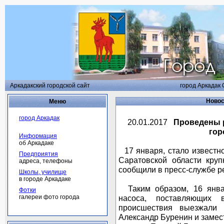
Аркадакский городской сайт
город Аркадак 
Новос
Меню
город Аркадак
20.01.2017
Проведены 
гор
Информация
об Аркадаке
17 января, стало известн
Предприятия
Саратовской области кру
адреса, телефоны
сообщили в пресс-службе р
Школы, училище
в городе Аркадаке
Таким образом, 16 янва
Фотки
галереи фото города
насоса, поставляющих 
происшествия выезжали 
Александр Буренин и замес