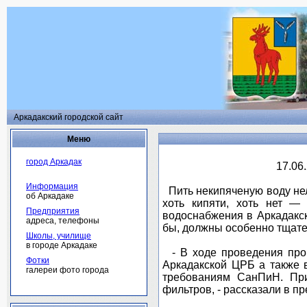
Аркадакский городской сайт
Меню
город Аркадак
17.0
Информация
Пить некипяченую воду нель
об Аркадаке
хоть кипяти, хоть нет —
Предприятия
водоснабжения в Аркадакск
адреса, телефоны
бы, должны особенно тщател
Школы, училище
в городе Аркадаке
- В ходе проведения пров
Фотки
Аркадакской ЦРБ а также в
галереи фото города
требованиям СанПиН. При
фильтров, - рассказали в п