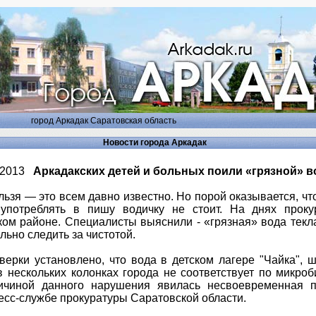
город Аркадак Саратовская область
Новости города Аркадак
6.2013
Аркадакских детей и больных поили «грязной» в
зя — это всем давно известно. Но порой оказывается, что 
 употреблять в пишу водичку не стоит. На днях проку
ом районе. Специалисты выяснили - «грязная» вода текла 
ьно следить за чистотой.
ерки установлено, что вода в детском лагере "Чайка", 
 нескольких колонках города не соответствует по микро
чиной данного нарушения явилась несвоевременная п
ресс-службе прокуратуры Саратовской области.