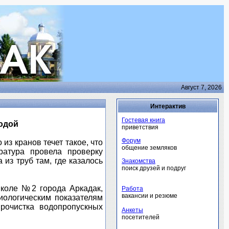
Август 7, 2026
Интерактив
Гостевая книга
одой
приветствия
Форум
из кранов течет такое, что
общение земляков
ратура провела проверку
из труб там, где казалось
Знакомства
поиск друзей и подруг
школе №2 города Аркадак,
Работа
вакансии и резюме
биологическим показателям
рочистка водопропускных
Анкеты
посетителей