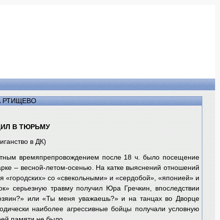
А РТИЩЕВО
ДИЛ В ТЮРЬМУ
иганство в ДК)
риятным времяпрепровождением после 18 ч. было посещение
арке – весной-летом-осенью. На катке выяснений отношений
я «городских» со «свекольными» и «сердобой», «японией» и
ок» серьезную травму получил Юра Гречкин, впоследствии
хозяин?» или «Ты меня уважаешь?» и на танцах во Дворце
одически наиболее агрессивные бойцы получали условную
оей памяти не было.