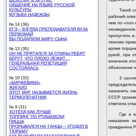
ШЕКСПИР И ДРУГИЕ
ОБЩЕНИЕ НА ЯЗЫКЕ РУССКОЙ
КУЛЬТУРЫ
Такой с
МУЗЫКА НАДЕЖДЫ
рабочий-элек
чем по «пол-
№ 14 (36)
ЕГЭ – ВЗГЛЯД ПРЕПОДАВАТЕЛЯ ВУЗА
неожиданное 
ПЕРВОМАЙ
пропустить в
ВЫ ПОДАРИЛИ МИРУ СЫНА
лексики прив
кроме порции
№ 13 (35)
ОН НЕ ПРЯТАЛСЯ ЗА СПИНЫ РЕБЯТ
рукой, при э
БЕРУТ, ЧТО ПЛОХО ЛЕЖИТ…
конечном ито
ГЕНЕРАЛЬНАЯ РЕПЕТИЦИЯ
объяснение н
СОСТОЯЛАСЬ
№ 10 (32)
3 сентя
«БИРЖЕВИКИ»
председатель
ЖИГАЛО
назначить на
ЭТОТ МИГ НАЗЫВАЕТСЯ ЖИЗНЬ
ТЕРМОПЕЧАТНИК
СССР сроком 
ответила отка
№ 9 (31)
ХОТЕЛА КАК ЛУЧШЕ
Где и к
ТОППИНГ ПО РТИЩЕВСКИ
наказания з
ПИЦЦА
ПРОРЫВАЛСЯ НА ТАНЦЫ – УГОДИЛ В
гражданина Р
ТЮРЬМУ