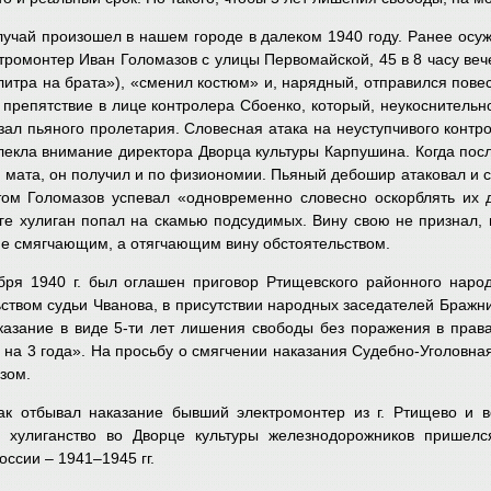
лучай произошел в нашем городе в далеком 1940 году. Ранее осуж
тромонтер Иван Голомазов с улицы Первомайской, 45 в 8 часу веч
литра на брата»), «сменил костюм» и, нарядный, отправился повес
препятствие в лице контролера Сбоенко, который, неукоснительно
 зал пьяного пролетария. Словесная атака на неуступчивого кон
лекла внимание директора Дворца культуры Карпушина. Когда пос
 мата, он получил и по физиономии. Пьяный дебошир атаковал и с
том Голомазов успевал «одновременно словесно оскорблять их д
ге хулиган попал на скамью подсудимых. Вину свою не признал, 
е смягчающим, а отягчающим вину обстоятельством.
бря 1940 г. был оглашен приговор Ртищевского районного наро
ством судьи Чванова, в присутствии народных заседателей Бражни
казание в виде 5-ти лет лишения свободы без поражения в прав
на 3 года». На просьбу о смягчении наказания Судебно-Уголовная 
зом.
ак отбывал наказание бывший электромонтер из г. Ртищево и в
а хулиганство во Дворце культуры железнодорожников пришелс
оссии – 1941–1945 гг.