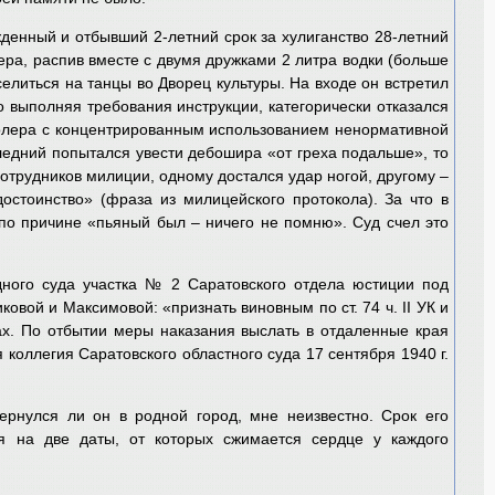
денный и отбывший 2-летний срок за хулиганство 28-летний
ера, распив вместе с двумя дружками 2 литра водки (больше
елиться на танцы во Дворец культуры. На входе он встретил
 выполняя требования инструкции, категорически отказался
тролера с концентрированным использованием ненормативной
ледний попытался увести дебошира «от греха подальше», то
отрудников милиции, одному достался удар ногой, другому –
остоинство» (фраза из милицейского протокола). За что в
по причине «пьяный был – ничего не помню». Суд счел это
дного суда участка № 2 Саратовского отдела юстиции под
ковой и Максимовой: «признать виновным по ст. 74 ч.
II
УК и
ах. По отбытии меры наказания выслать в отдаленные края
коллегия Саратовского областного суда 17 сентября 1940 г.
ернулся ли он в родной город, мне неизвестно. Срок его
я на две даты, от которых сжимается сердце у каждого