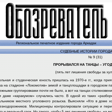
Региональное печатное издание города Аркадак
СУДЕБНЫЕ ИСТОРИИ ГОРОД
№ 9 (31)
ПРОРЫВАЛСЯ НА ТАНЦЫ – УГО
(пять лет лишения свободы за хул
льная и студенческая юность пришлась на 1970-е гг., когда п
ка на стадионе «Локомотив» зимой и танцплощадки в городском п
жными группировками почти не было, а вот на танцах столкновени
 даже «каракумом» случались часто. В одной из таких «разбор
альником местного уголовного розыска. Выясняли «Кто в доме 
лезнодорожников. Милиционеры контролировали ситуацию и пери
то и реальный срок. Но такого, чтобы 5 лет лишения свободы, на м