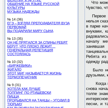
ШЕКСПИР И ДРУГИЕ
Что может
ОБЩЕНИЕ НА ЯЗЫКЕ РУССКОЙ
Чувство, чт
КУЛЬТУРЫ
МУЗЫКА НАДЕЖДЫ
Первое ма
№ 14 (36)
нельзя ска
ЕГЭ – ВЗГЛЯД ПРЕПОДАВАТЕЛЯ ВУЗА
в парке на
ПЕРВОМАЙ
ВЫ ПОДАРИЛИ МИРУ СЫНА
внуками, к
радовалис
№ 13 (35)
началу ме
ОН НЕ ПРЯТАЛСЯ ЗА СПИНЫ РЕБЯТ
занявшая
БЕРУТ, ЧТО ПЛОХО ЛЕЖИТ…
ГЕНЕРАЛЬНАЯ РЕПЕТИЦИЯ
танцеваль
СОСТОЯЛАСЬ
Ребята из
одежду рад
№ 10 (32)
«БИРЖЕВИКИ»
ЖИГАЛО
Было не т
ЭТОТ МИГ НАЗЫВАЕТСЯ ЖИЗНЬ
друзьями, 
ТЕРМОПЕЧАТНИК
Когда мер
№ 9 (31)
снова нача
ХОТЕЛА КАК ЛУЧШЕ
ТОППИНГ ПО РТИЩЕВСКИ
толпе знак
ПИЦЦА
интересно
ПРОРЫВАЛСЯ НА ТАНЦЫ – УГОДИЛ В
песни, и т
ТЮРЬМУ