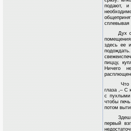
подают, и
необходи
общепринят
сплевывая 
Дух 
помещения
здесь ее и
подождать
свежеиспе
пиццу, ку
Ничего н
расплющен
Что 
глаза ,– С
с пухлыми 
чтобы печь
потом выти
Здеш
первый вз
недостато