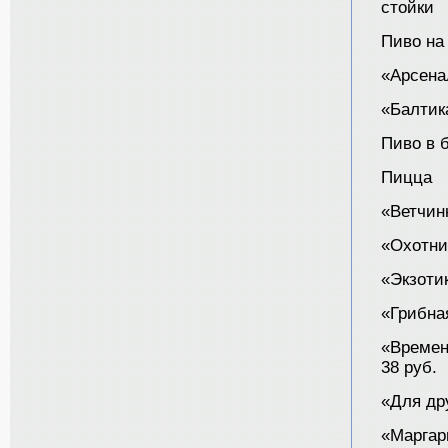
стойки
Пиво на
«Арсенал
«Балтик
Пиво в 
Пицца
«Ветчинн
«Охотнич
«Экзотик
«Грибная
«Времен
38 руб.
«Для дру
«Маргари