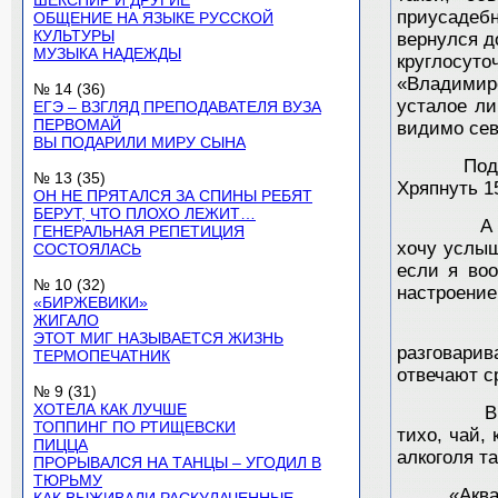
ШЕКСПИР И ДРУГИЕ
приусадеб
ОБЩЕНИЕ НА ЯЗЫКЕ РУССКОЙ
КУЛЬТУРЫ
вернулся д
МУЗЫКА НАДЕЖДЫ
круглосут
«Владимирс
№ 14 (36)
усталое ли
ЕГЭ – ВЗГЛЯД ПРЕПОДАВАТЕЛЯ ВУЗА
ПЕРВОМАЙ
видимо сев
ВЫ ПОДАРИЛИ МИРУ СЫНА
Подойти д
№ 13 (35)
Хряпнуть 1
ОН НЕ ПРЯТАЛСЯ ЗА СПИНЫ РЕБЯТ
БЕРУТ, ЧТО ПЛОХО ЛЕЖИТ…
А если я 
ГЕНЕРАЛЬНАЯ РЕПЕТИЦИЯ
хочу услыш
СОСТОЯЛАСЬ
если я во
№ 10 (32)
настроение
«БИРЖЕВИКИ»
ЖИГАЛО
Музыка с
ЭТОТ МИГ НАЗЫВАЕТСЯ ЖИЗНЬ
разговарив
ТЕРМОПЕЧАТНИК
отвечают ср
№ 9 (31)
ХОТЕЛА КАК ЛУЧШЕ
В самом 
ТОППИНГ ПО РТИЩЕВСКИ
тихо, чай,
ПИЦЦА
алкоголя та
ПРОРЫВАЛСЯ НА ТАНЦЫ – УГОДИЛ В
ТЮРЬМУ
«Акв