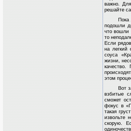
важно. Для
решайте са
Пока 
подошли дв
что вошли 
то неподал
Если рядов
на легкий 
соуса «Кр
жизни, нес
качество.
происходят
этом проце
Вот 
взбитые с
сможет ост
фокус в «
такая грус
извольте 
скорую. Е
одиночеств