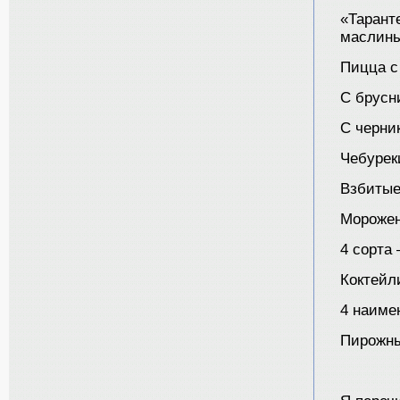
«Тарант
маслины
Пицца с
С брусни
С черник
Чебуреки
Взбитые
Мороже
4 сорта 
Коктейл
4 наимен
Пирожн