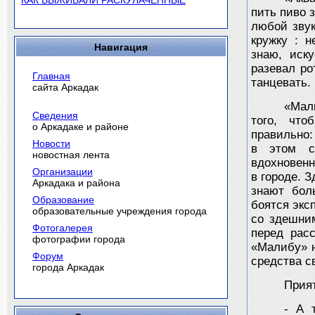
КАК ВЫЖИВАЛИ РАСКУЛАЧЕННЫЕ
пить пиво 
любой звук
кружку : 
Навигация
знаю, иск
разевал ро
Главная
танцевать.
сайта Аркадак
«Мал
Сведения
того, чт
о Аркадаке и районе
правильно:
Новости
в этом са
новостная лента
вдохновенн
Организации
в городе. 
Аркадака и района
знают бол
Образование
боятся экс
образовательные учреждения города
со здешни
Фотогалерея
перед рас
фотографии города
«Малибу» н
Форум
средства с
города Аркадак
Прия
- А 