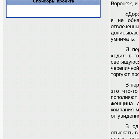
Спонсоры проекта
Воронеж, и
«Доро
я не обн
отвлечен
дописываю
умничать.
Я пе
ходил в г
светящуюс
черепичной
торгуют пр
В пе
это что-т
пополняют
женщина д
компания м
от увиденн
В од
отыскать в
сразу: алк