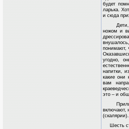
будет помн
ларька. Хо
и сюда при
Дети
ножом и в
дрессиро
внушалось,
понимают, 
Оказавшис
угодно, о
естественн
напитки, и
какие они 
вам напр
краеведчес
это – и об
Прили
включают, н
(скалярии).
Шесть с