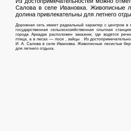
Из достопримечательностей можно отмет
Салова в селе Ивановка. Живописные л
долина привлекательны для летнего отды
Дорожная сеть имеет радиальный характер с центром в 
государственная сельскохозяйственная опытная станция
города Аркадак расположен заказник, где водятся ре
птица, а в лесах — лоси , зайцы . Из достопримечательн
И. А. Салова в селе Ивановка. Живописные лесистые бер
для летнего отдыха.