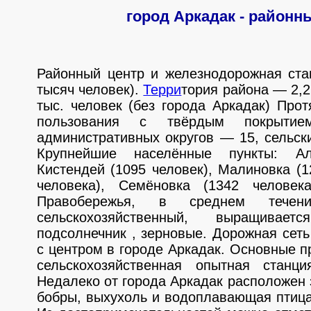
город Аркадак - районн
Районный центр и железнодорожная ста
тысяч человек).
Т
е
р
р
и
тория района — 2,2
тыс. человек (без города Аркадак) Про
пользования с твёрдым покрыт
административных округов — 15, сельск
Крупнейшие населённые пункты: Але
Кистендей (1095 человек), Малиновка (1
человека), Семёновка (1342 человек
Правобережья, в среднем теч
сельскохозяйственный, выращива
подсолнечник , зерновые. Дорожная сет
с центром в городе Аркадак. Основные п
сельскохозяйственная опытная станци
Недалеко от города Аркадак расположен з
бобры, выхухоль и водоплавающая птица,