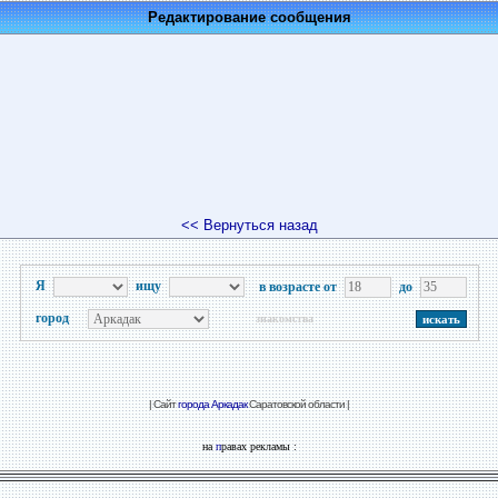
Редактирование сообщения
<< Вернуться назад
Я
ищу
в возрасте от
до
город
знакомства
| Сайт
города Аркадак
Саратовской области |
на
п
равах рекламы :