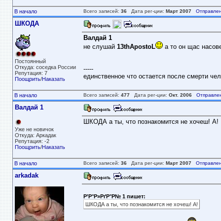
В начало
Всего записей:
36
Дата рег-ции:
Март 2007
Отправлен
ШКОДА
Валдай 1
не слушай
13thApostoL
а то он щас насовет
Постоянный
Откуда: соседка России
-----
Репутация: 7
единственное что остается после смерти чело
Поощрить
/
Наказать
В начало
Всего записей:
477
Дата рег-ции:
Окт. 2006
Отправле
Валдай 1
ШКОДА а ты, что познакомится не хочеш! А!
Уже не новичок
Откуда: Аркадак
Репутация: -2
Поощрить
/
Наказать
В начало
Всего записей:
36
Дата рег-ции:
Март 2007
Отправлен
arkadak
Р’Р°Р»РґР°Р№ 1 пишет:
ШКОДА а ты, что познакомится не хочеш! А!