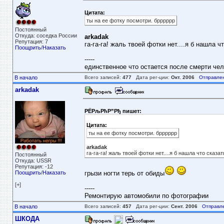
Цитата:
ты на ее фотку посмотри. брррррр
Постоянный
Откуда: соседка России
arkadak
Репутация: 7
га-га-га! жаль твоей фотки нет....я б нашла чт
Поощрить
/
Наказать
-----
единственное что остается после смерти чело
В начало
Всего записей:
477
Дата рег-ции:
Окт. 2006
Отправле
arkadak
РЁРљРћР”Рђ пишет:
Цитата:
ты на ее фотку посмотри. брррррр
arkadak
га-га-га! жаль твоей фотки нет....я б нашла что сказать
Постоянный
Откуда: USSR
Репутация: -12
Поощрить
/
Наказать
грызи ногти терь от обиды
[+]
-----
Ремонтирую автомобили по фотографии
В начало
Всего записей:
457
Дата рег-ции:
Сент. 2006
Отправл
ШКОДА