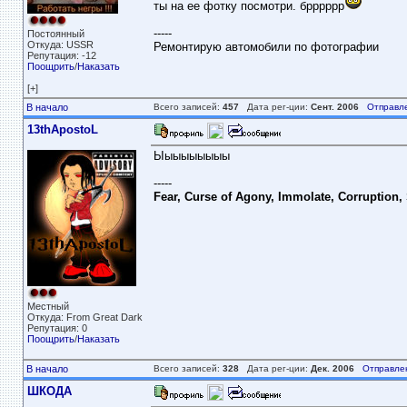
ты на ее фотку посмотри. брррррр
-----
Постоянный
Откуда: USSR
Ремонтирую автомобили по фотографии
Репутация: -12
Поощрить
/
Наказать
[+]
В начало
Всего записей:
457
Дата рег-ции:
Сент. 2006
Отправл
13thApostoL
Ыыыыыыыыы
-----
Fear, Curse of Agony, Immolate, Corruption,
Местный
Откуда: From Great Dark
Репутация: 0
Поощрить
/
Наказать
В начало
Всего записей:
328
Дата рег-ции:
Дек. 2006
Отправле
ШКОДА