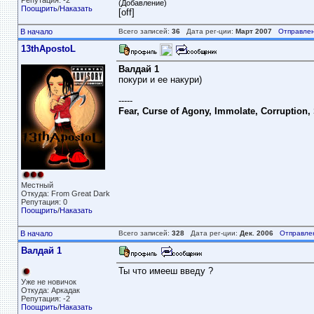
Репутация: -2
(Добавление)
Поощрить
/
Наказать
[off]
В начало
Всего записей:
36
Дата рег-ции:
Март 2007
Отправлен
13thApostoL
Валдай 1
покури и ее накури)
-----
Fear, Curse of Agony, Immolate, Corruption,
Местный
Откуда: From Great Dark
Репутация: 0
Поощрить
/
Наказать
В начало
Всего записей:
328
Дата рег-ции:
Дек. 2006
Отправле
Валдай 1
Ты что имееш введу ?
Уже не новичок
Откуда: Аркадак
Репутация: -2
Поощрить
/
Наказать