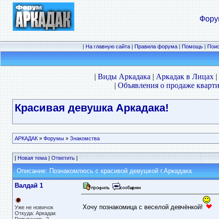
Фору
|
На главную сайта
|
Правила форума
|
Помощь
|
Пои
|
Виды Аркадака
|
Аркадак в Лицах
|
|
Объявления о продаже кварти
Красивая девушка Аркадака!
АРКАДАК
»
Форумы
»
Знакомства
|
Новая тема
|
Ответить
|
Описание: Познакомлюсь с красивой девушкой г.Аркадака
Валдай 1
Хочу познакомица с веселой девчёнкой!
Уже не новичок
Откуда: Аркадак