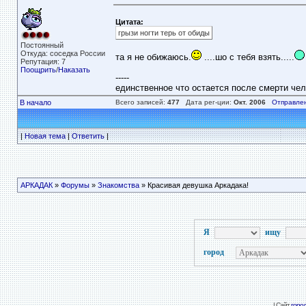
Цитата:
грызи ногти терь от обиды
Постоянный
Откуда: соседка России
та я не обижаюсь.
....шо с тебя взять.....
Репутация: 7
Поощрить
/
Наказать
-----
единственное что остается после смерти чело
В начало
Всего записей:
477
Дата рег-ции:
Окт. 2006
Отправле
|
Новая тема
|
Ответить
|
АРКАДАК
»
Форумы
»
Знакомства
» Красивая девушка Аркадака!
Я
ищу
город
| Сайт
горо