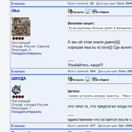
В начало
Всего записей:
28
Дата рег-ции:
Сент. 200
Oksi
Berserker пишет:
Если мужчины больше ценят в женщинах к
А мы об этом знали давно))))
Постоянный
Откуда: Россия, Саратов
хорошая мысль кстати))) Где вычи
Репутация: 5
Поощрить
/
Наказать
-----
Улыбайтесь чаще!!!
В начало
Всего записей:
564
Дата рег-ции:
Сент. 20
ШКОДА
Цитата:
можно устроить конкурс красоты - "Мисс
Постоянный
Откуда: соседка России
это типа то, что предлогал когда-
Репутация: 7
Поощрить
/
Наказать
-----
единственное что остается после с
В начало
Всего записей:
477
Дата рег-ции:
Окт. 200