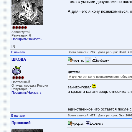
Тема с умными девушками не покати
А для чего я хочу познакомиться, 
Завсегдатай
Репутация: 6
Поощрить
/
Наказать
[+]
В начало
Всего записей:
797
Дата рег-ции:
Нояб. 20
ШКОДА
Цитата:
А для чего я хочу познакомиться, обсудим
Постоянный
Откуда: соседка России
заинтриговал
Репутация: 7
а красота кстати вещь относительн
Поощрить
/
Наказать
-----
единственное что остается после с
В начало
Всего записей:
477
Дата рег-ции:
Окт. 200
Прохожий