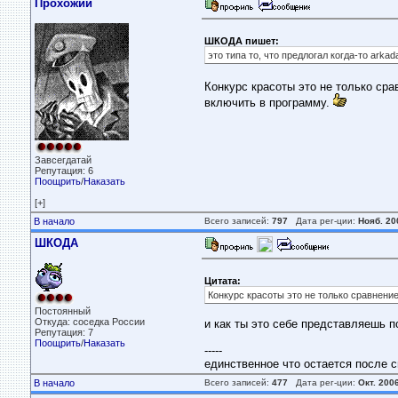
Прохожий
ШКОДА пишет:
это типа то, что предлогал когда-то ark
Конкурс красоты это не только ср
включить в программу.
Завсегдатай
Репутация: 6
Поощрить
/
Наказать
[+]
В начало
Всего записей:
797
Дата рег-ции:
Нояб. 20
ШКОДА
Цитата:
Конкурс красоты это не только сравнени
Постоянный
Откуда: соседка России
и как ты это себе представляешь п
Репутация: 7
Поощрить
/
Наказать
-----
единственное что остается после с
В начало
Всего записей:
477
Дата рег-ции:
Окт. 200