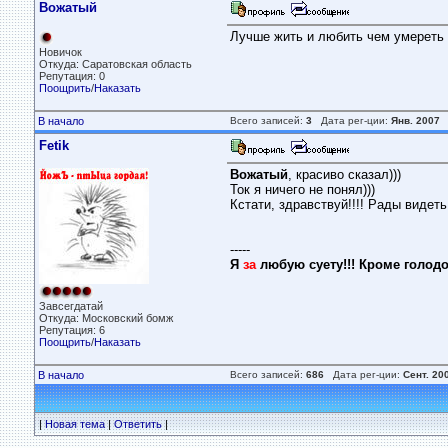
Вожатый
Лучше жить и любить чем умереть 
Новичок
Откуда: Саратовская область
Репутация: 0
Поощрить
/
Наказать
В начало
Всего записей:
3
Дата рег-ции:
Янв. 2007
Fetik
Вожатый
, красиво сказал)))
Ток я ничего не понял)))
Кстати, здравствуй!!!! Рады видеть
-----
Я
за
любую суету!!! Кроме голодо
Завсегдатай
Откуда: Московский бомж
Репутация: 6
Поощрить
/
Наказать
В начало
Всего записей:
686
Дата рег-ции:
Сент. 20
|
Новая тема
|
Ответить
|