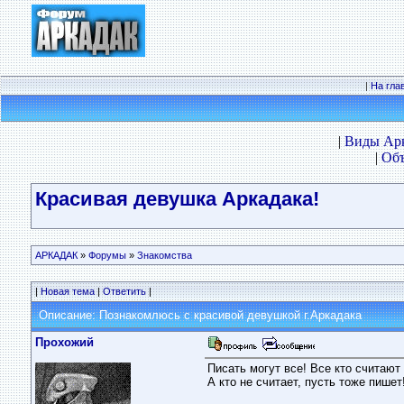
|
На гла
|
Виды Ар
|
Объ
Красивая девушка Аркадака!
АРКАДАК
»
Форумы
»
Знакомства
|
Новая тема
|
Ответить
|
Описание: Познакомлюсь с красивой девушкой г.Аркадака
Прохожий
Писать могут все! Все кто считают 
А кто не считает, пусть тоже пишет