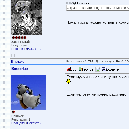
ШКОДА пишет:
а красота кстати вещь относительная и 
Пожалуйста, можно устроить конку
Завсегдатай
Репутация: 6
Поощрить
/
Наказать
[+]
В начало
Всего записей:
797
Дата рег-ции:
Нояб. 20
Berserker
Если мужчины больше ценят в женщи
-----
Если человек не понял, ради чего г
Новичок
Репутация: 1
Поощрить
/
Наказать