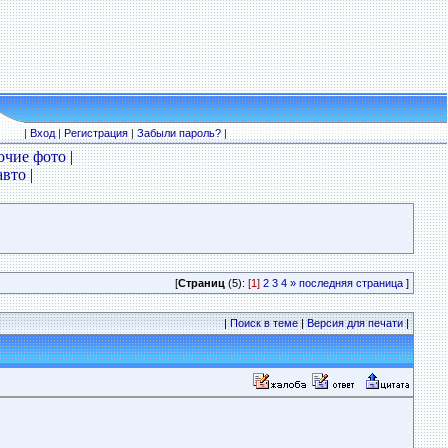
|
Вход
|
Регистрация
|
Забыли пароль?
|
очие фото
|
авто
|
[
Страниц
(5):
[1]
2
3
4
»
последняя страница
]
|
Поиск в теме
|
Версия для печати
|