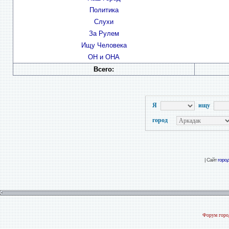
Политика
Слухи
За Рулем
Ищу Человека
ОН и ОНА
Всего:
Я
ищу
город
| Сайт
горо
Форум город