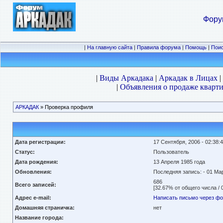
Фору
|
На главную сайта
|
Правила форума
|
Помощь
|
Пои
|
Виды Аркадака
|
Аркадак в Лицах
|
|
Объявления о продаже кварти
АРКАДАК
» Проверка профиля
Дата регистрации:
17 Сентября, 2006 - 02:38:
Статус:
Пользователь
Дата рождения:
13 Апреля
1985 года
Обновления:
Последняя запись:
- 01 Мар
686
Всего записей:
[32.67% от общего числа / 
Адрес e-mail:
Написать письмо через ф
Домашняя страничка:
нет
Название города: