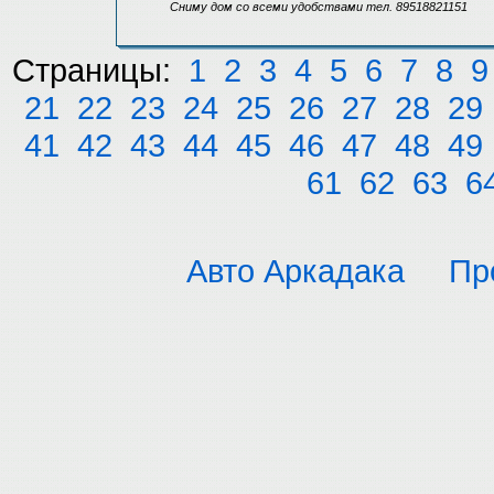
Сниму дом со всеми удобствами тел. 89518821151
Страницы:
1
2
3
4
5
6
7
8
9
21
22
23
24
25
26
27
28
29
41
42
43
44
45
46
47
48
49
61
62
63
6
Авто Аркадака
Пр