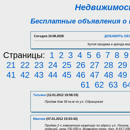
Недвижимост
Бесплатные объявления о 
Сегодня
10.08.2026
ДОБАВИТЬ ОБ
Купля-продажа и аренда ква
Страницы:
1
2
3
4
5
6
7
8
9
21
22
23
24
25
26
27
28
29
41
42
43
44
45
46
47
48
49
61
62
63
6
Татьяна
(12.01.2012 19:58:33)
Продам дом 58 кв.м по ул. Образцовая
Максим
(07.01.2012 15:53:42)
Продаю 2-х комнатную квартиру по адресу ул. Ленина, д
лоджией, цена 700 000 р. Возможен торг, тел. 8-917-20