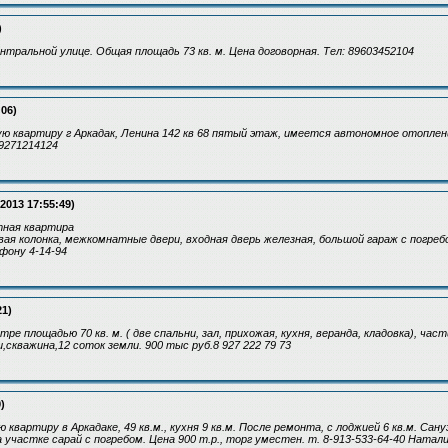
)
нтральной улице. Общая площадь 73 кв. м. Цена договорная. Тел: 89603452104
:06)
ю квартиру г Аркадак, Ленина 142 кв 68 пятый этаж, имеется автономное отоплен
89271214124
.2013 17:55:49)
тная квартира
вая колонка, межкомнатные двери, входная дверь железная, большой гараж с погреб
фону 4-14-94
21)
ре площадью 70 кв. м. ( две спальни, зал, прихожая, кухня, веранда, кладовка), ч
скважина,12 соток земли. 900 тыс руб.8 927 222 79 73
)
квартиру в Аркадаке, 49 кв.м., кухня 9 кв.м. После ремонта, с лоджией 6 кв.м. Сану
участке сарай с погребом. Цена 900 т.р., торг уместен. т. 8-913-533-64-40 Натали