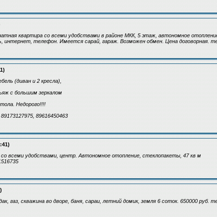
)
тная квартира со всеми удобствами в районе МКК, 5 этаж, автономное отопление
, интернет, телефон. Имеется сарай, гараж. Возможен обмен. Цена договорная. т
1)
ель (диван и 2 кресла),
ьяж с большим зеркалом
тола. Недорого!!!!
89173127975, 89616450463
:41)
 со всеми удобствами, центр. Автономное отопление, стеклопакеты, 47 кв м
1516735
)
дак, газ, скважина во дворе, баня, сараи, летний домик, земля 6 соток. 650000 руб. т