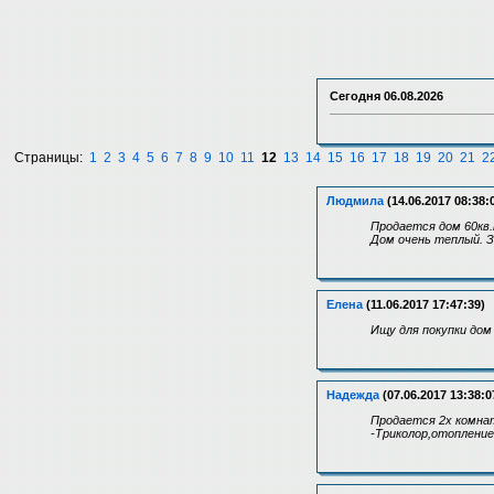
Сегодня
06.08.2026
Страницы:
1
2
3
4
5
6
7
8
9
10
11
12
13
14
15
16
17
18
19
20
21
2
Людмила
(14.06.2017 08:38:
Продается дом 60кв.
Дом очень теплый. З
Елена
(11.06.2017 17:47:39)
Ищу для покупки дом
Надежда
(07.06.2017 13:38:0
Продается 2х комнат
-Триколор,отопление