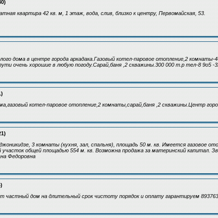
30)
ная квартира 42 кв. м, 1 этаж, вода, слив, близко к центру, Первомайская, 53.
ого дома в центре города аркадака.Газовый котел-паровое отопление,2 комнаты-40
ути очень хорошие в любую погоду.Сарай,баня ,2 скважины.300 000 т.р тел-8 9о5 -
1)
а,газовый котел-паровое отопление,2 комнаты,сарай,баня ,2 скважины.Центр горо
21)
жоникидзе, 3 комнаты (кухня, зал, спальня), площадь 50 м. кв. Имеется газовое ото
й участок общей площадью 554 м. кв. Возможна продажа за материнский капитал. Зво
ана Федоровна
)
ет частный дом на длительный срок чистоту порядок и оплату гарантируем 89376