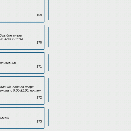
169
 кв.дом очень
328-4241.ЕЛЕНА.
170
да.300 000
171
пление, вода во дворе
нить с 9.00-21.00, по тел.
172
305079
173