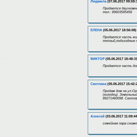
Людмила
(07.06.2017 09:59:
Продается двухкомнат
тел.: 89603595456
ЕЛЕНА
(05.06.2017 18:56:08)
Продается часть жил
теплый,подъездные п
ВИКТОР
(05.06.2017 18:48:3
Продается часть дом
Светлана
(05.06.2017 15:42:
Продам дом на ул.Орд
(колодец). Земельны
89271460098. Светл
Алексей
(03.06.2017 11:09:44
семейная пара сним