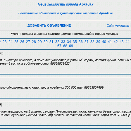
Недвижимость города Аркадак
Бесплатные объявления о купле-продаже квартир в Аркадаке
ДОБАВИТЬ ОБЪЯВЛЕНИЕ
Сайт Аркадака.
Купля-продажа и аренда квартир, домов и помещений в городе Аркадак
2
23
24
25
26
27
28
29
30
31
32
33
34
35
36
37
38
39
40
41
42
43
44
67
68
69
05)
м. в центре Аркадака, в доме все удобства,кирпичный гараж, летняя кухня, летний 
емля 6 соток в собственности. 89658829622
 или однокомнатную квартиру в пределах 300 000 тел 89853807499
7)
ная квартира, на 5 этаже, угловая.Пластиковые , окна, железная дверь,сплитсист
 индивидуальное (котел навесной).Мебель остается частичная.Торга нет. 700000р.