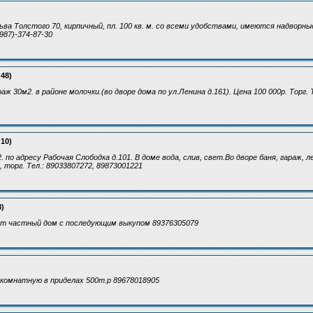
ьва Толстого 70, кирпичный, пл. 100 кв. м. со всеми удобствами, имеются надворны
(987)-374-87-30
:48)
ж 30м2. в районе молочки.(во дворе дома по ул.Ленина д.161). Цена 100 000р. Торг. 
:10)
 по адресу Рабочая Слободка д.101. В доме вода, слив, свет.Во дворе баня, гараж, 
, торг. Тел.: 89033807272, 89873001221
8)
ет частный дом с последующим выкупом 89376305079
комнатную в приделах 500т.р 89678018905