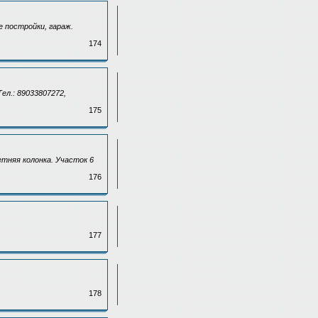
е постройки, гараж.
174
Тел.: 89033807272,
175
летняя колонка. Участок 6
176
177
178