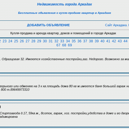
Недвижимость города Аркадак
Бесплатные объявления о купле-продаже квартир в Аркадаке
ДОБАВИТЬ ОБЪЯВЛЕНИЕ
Сайт Аркадака.
Купля-продажа и аренда квартир, домов и помещений в городе Аркадак
2
23
24
25
26
27
28
29
30
31
32
33
34
35
36
37
38
39
40
41
42
43
44
67
68
69
. Образцовая 32. Имеются хозяйственные постройки,газ. Недорого. Возможно за ма
горького или обменяю на 3 к кв.площадь дома 80 кв м.имеется баня большой гараж 
а 800 т.89649973310
)
пиртзавода д.17, 59кв.м., 8соток, гараж, хоз. постройки,удобства в доме и во двор
ладимировна