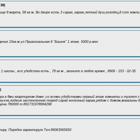
:38)
це 8 марта, 58 кв м. Во дворе есть 3 сарая, гараж,летний душ,колодец,8 сот земли
)
ение 15кв.м ул Привокзальная 6 "Башня" 1 этаж. 5000 р.мес
)
1 школы , все удобства есть , 78 кв м , звоните в любое время , 8906 - 153 - 02-35
)
ра в 8ми квартирном доме ,со всеми удобствами первый этаж комнаты и туалет с
кухня,лоджия застекленная погреб сарай железный гараж,рядом с домом,магазины 
цена 780000 т.891731978994298
тиру. Порядок гарантирую.Тел.89063065650