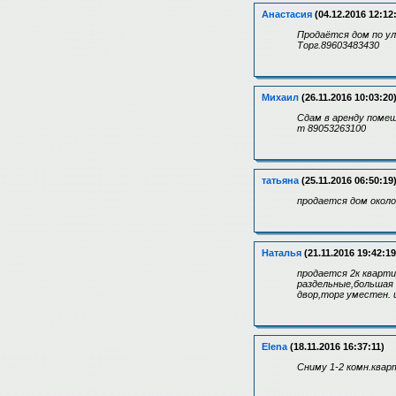
Анастасия
(04.12.2016 12:12
Продаётся дом по ули
Торг.89603483430
Михаил
(26.11.2016 10:03:20
Сдам в аренду помещ
т 89053263100
татьяна
(25.11.2016 06:50:19
продается дом около 
Наталья
(21.11.2016 19:42:19
продается 2к кварти
раздельные,большая 
двор,торг уместен. 
Elena
(18.11.2016 16:37:11)
Сниму 1-2 комн.квар