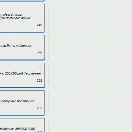
 подвальчиком,
йон детского парка
249
8 сот.Есть надворные
250
а: 250.000 руб. (возможен
251
надворные постройки.
252
.Недорого.89873376995