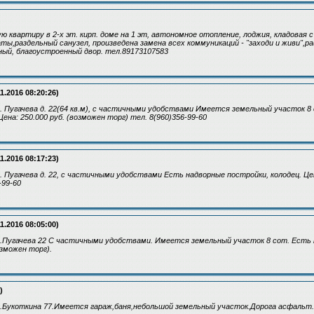
 квартиру в 2-х эт. кирп. доме на 1 эт, автономное отопление, лоджия, кладовая с
ты,раздельный санузел, произведена замена всех коммуникаций - "заходи и живи",ра
ный, благоустроенный двор. тел.89173107583
1.2016 08:20:26)
. Пугачева д. 22(64 кв.м), с частичными удобствами Имеется земельный участок 
Цена: 250.000 руб. (возможен торг) тел. 8(960)356-99-60
1.2016 08:17:23)
. Пугачева д. 22, с частичными удобствами Есть надворные постройки, колодец. Цен
-99-60
1.2016 08:05:00)
.Пугачева 22 С частичными удобствами. Имеется земельный участок 8 сот. Есть 
озможен торг).
)
л.Букоткина 77.Имеется гараж,баня,небольшой земельный участок.Дорога асфальт