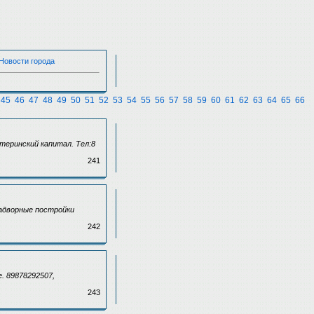
 Новости города
45
46
47
48
49
50
51
52
53
54
55
56
57
58
59
60
61
62
63
64
65
66
теринский капитал. Тел:8
241
надворные постройки
242
е. 89878292507,
243