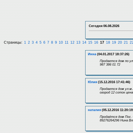
Сегодня
06.08.2026
Страницы:
1
2
3
4
5
6
7
8
9
10
11
12
13
14
15
16
17
18
19
20
21
2
Инна
(04.01.2017 18:37:26)
Продается дом по ул
987 386 01 72
Юлия
(15.12.2016 17:41:46)
Продается дом ул.м.
огород 12 соток цен
наталия
(05.12.2016 11:20:19
Продаётся дом Пос. С
89276264296 Нина В