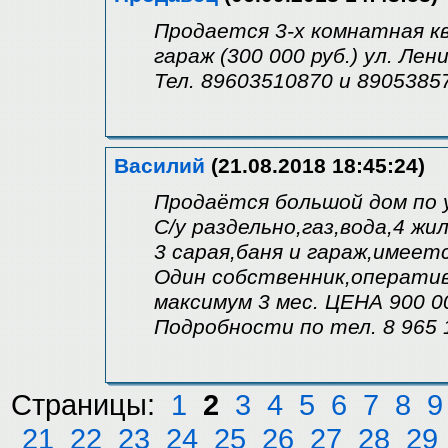
Продается 3-х комнатная ква
гараж (300 000 руб.) ул. Лен
Тел. 89603510870 и 8905385
Василий
(21.08.2018 18:45:24)
Продаётся большой дом по 
С/у раздельно,газ,вода,4 ж
3 сарая,баня и гараж,имеет
Один собственник,оператив
максимум 3 мес. ЦЕНА 900 0
Подробности по тел. 8 965 
Страницы:
1
2
3
4
5
6
7
8
9
21
22
23
24
25
26
27
28
29