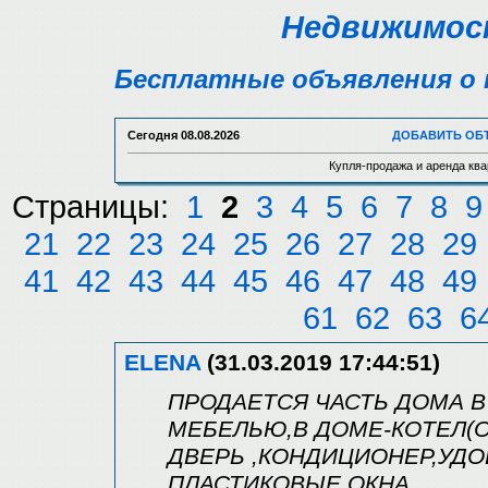
Недвижимост
Бесплатные объявления о 
Сегодня
08.08.2026
ДОБАВИТЬ ОБ
Купля-продажа и аренда ква
Страницы:
1
2
3
4
5
6
7
8
9
21
22
23
24
25
26
27
28
29
41
42
43
44
45
46
47
48
49
61
62
63
6
ELENA
(31.03.2019 17:44:51)
ПРОДАЕТСЯ ЧАСТЬ ДОМА В 
МЕБЕЛЬЮ,В ДОМЕ-КОТЕЛ(О
ДВЕРЬ ,КОНДИЦИОНЕР,УДОБ
ПЛАСТИКОВЫЕ ОКНА,