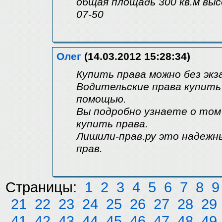
общая площадь 300 кв.м выс
07-50
Олег
(14.03.2012 15:28:34)
Купить права можно без экз
Водительские права купить
помощью.
Вы подробно узнаете о том
купить права.
Лишили-прав.ру это надежн
прав.
Страницы:
1
2
3
4
5
6
7
8
9
21
22
23
24
25
26
27
28
29
41
42
43
44
45
46
47
48
49