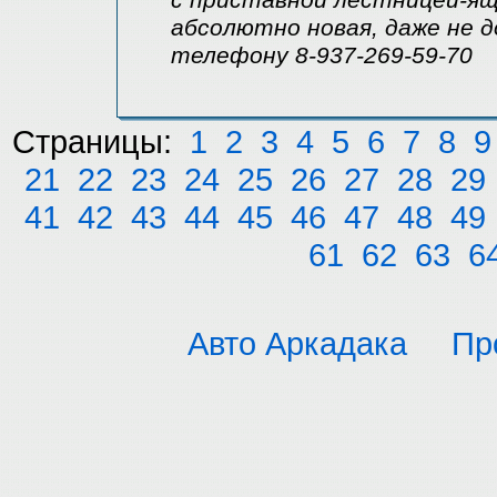
с приставной лестницей-ящ
абсолютно новая, даже не д
телефону 8-937-269-59-70
Страницы:
1
2
3
4
5
6
7
8
9
21
22
23
24
25
26
27
28
29
41
42
43
44
45
46
47
48
49
61
62
63
6
Авто Аркадака
Пр