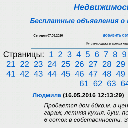
Недвижимост
Бесплатные объявления о 
Сегодня
07.08.2026
ДОБАВИТЬ ОБ
Купля-продажа и аренда ква
Страницы:
1
2
3
4
5
6
7
8
9
21
22
23
24
25
26
27
28
29
41
42
43
44
45
46
47
48
49
61
62
63
6
Людмила
(16.05.2016 12:13:29)
Продается дом 60кв.м. в це
гараж, летняя кухня, душ, п
6 соток в собственности. З