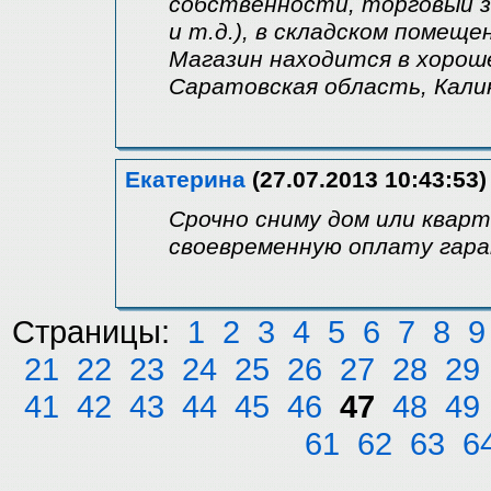
собственности, торговый з
и т.д.), в складском помещ
Магазин находится в хорош
Саратовская область, Кали
Екатерина
(27.07.2013 10:43:53)
Срочно сниму дом или кварт
своевременную оплату гара
Страницы:
1
2
3
4
5
6
7
8
9
21
22
23
24
25
26
27
28
29
41
42
43
44
45
46
47
48
49
61
62
63
6