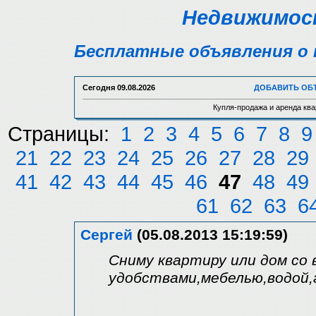
Недвижимост
Бесплатные объявления о 
Сегодня
09.08.2026
ДОБАВИТЬ ОБ
Купля-продажа и аренда ква
Страницы:
1
2
3
4
5
6
7
8
9
21
22
23
24
25
26
27
28
29
41
42
43
44
45
46
47
48
49
61
62
63
6
Сергей
(05.08.2013 15:19:59)
Сниму квартиру или дом со 
удобствами,мебелью,водой,