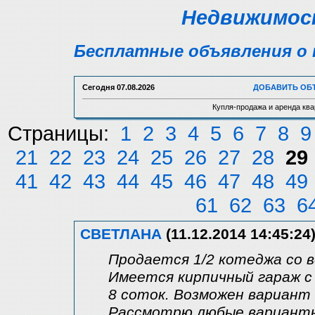
Недвижимост
Бесплатные объявления о 
Сегодня
07.08.2026
ДОБАВИТЬ ОБ
Купля-продажа и аренда ква
Страницы:
1
2
3
4
5
6
7
8
9
21
22
23
24
25
26
27
28
29
41
42
43
44
45
46
47
48
49
61
62
63
6
СВЕТЛАНА
(11.12.2014 14:45:24
Продается 1/2 котеджа со в
Имеется кирпичный гараж с
8 соток. Возможен вариант 
Рассмотрю любые варианты.