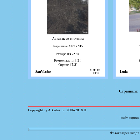
Аркадак со спутника
Разрешение:
1020 х 915
Р
Размер:
104.72
Кб.
Комментарии [
3
]
Оценка [
7.3
]
31.05.08
SanVlados
Luda
01:38
Страницы
Copyright by Arkadak.ru,
2006
-
2018
©
| сайт город
Фотогалерея видов 