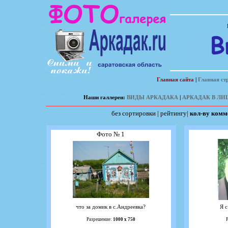
Главная сайта
|
Главная ст
Наши галлереи:
ВИДЫ АРКАДАКА
|
АРКАДАК В ЛИ
без сортировки
|
рейтингу
|
кол-ву комм
Фото № 1
что за домик в с.Андреевка?
Я 
Разрешение:
1000 х 750