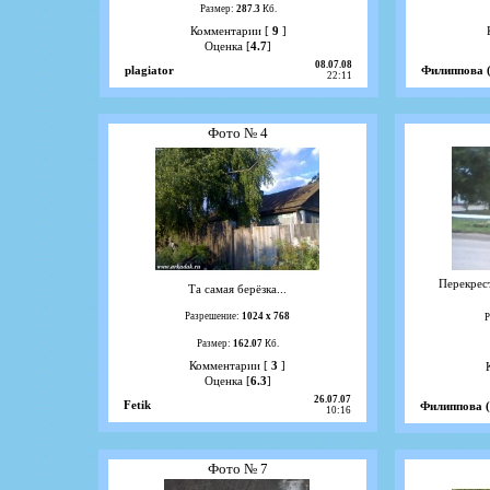
Размер:
287.3
Кб.
Комментарии [
9
]
Оценка [
4.7
]
08.07.08
plagiator
Филиппова 
22:11
Фото № 4
Перекрес
Та самая берёзка...
Разрешение:
1024 х 768
Р
Размер:
162.07
Кб.
Комментарии [
3
]
Оценка [
6.3
]
26.07.07
Fetik
Филиппова 
10:16
Фото № 7