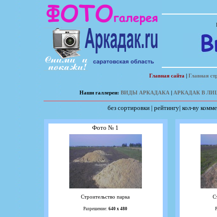
Главная сайта
|
Главная ст
Наши галлереи:
ВИДЫ АРКАДАКА
|
АРКАДАК В ЛИ
без сортировки
|
рейтингу
|
кол-ву комм
Фото № 1
Строительство парка
С
Разрешение:
640 х 480