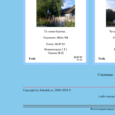
Та самая берёзка...
Чугу
Разрешение:
1024 х 768
Р
Размер:
162.07
Кб.
Комментарии [
3
]
Оценка [
6.3
]
26.07.07
Fetik
Fetik
10:16
Страницы
Copyright by Arkadak.ru,
2006
-
2018
©
| сайт город
Фотогалерея видов 