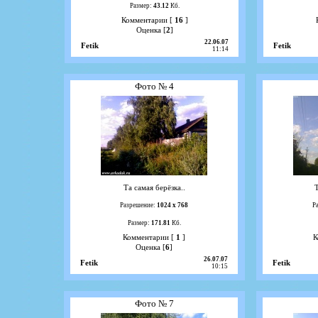
Размер:
43.12
Кб.
Комментарии [
16
]
Оценка [
2
]
22.06.07
Fetik
Fetik
11:14
Фото № 4
Та самая берёзка..
Т
Разрешение:
1024 х 768
Р
Размер:
171.81
Кб.
Комментарии [
1
]
К
Оценка [
6
]
26.07.07
Fetik
Fetik
10:15
Фото № 7