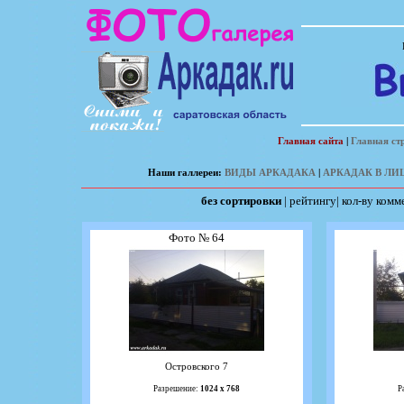
Главная сайта
|
Главная ст
Наши галлереи:
ВИДЫ АРКАДАКА
|
АРКАДАК В ЛИ
без сортировки
|
рейтингу
|
кол-ву комм
Фото № 64
Островского 7
Разрешение:
1024 х 768
Р