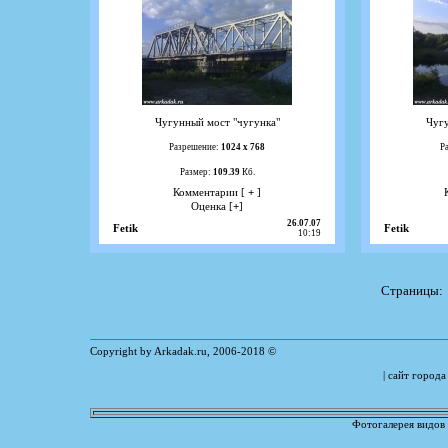
Чугунный мост "чугунка"
Чугу
Разрешение:
1024 х 768
Р
Размер:
109.39
Кб.
Комментарии [
+
]
Оценка [
+
]
26.07.07
Fetik
Fetik
10:19
Страницы
Copyright by Arkadak.ru,
2006
-
2018
©
| сайт город
Фотогалерея видов 