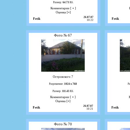
Размер:
64.73
Кб.
Комментарии [
+
]
Оценка [
+
]
26.07.07
Fetik
Fetik
10:22
Фото № 67
Островского 7
Разрешение:
1024 х 768
Р
Размер:
111.43
Кб.
Комментарии [
+
]
Оценка [
+
]
26.07.07
Fetik
Fetik
10:21
Фото № 70