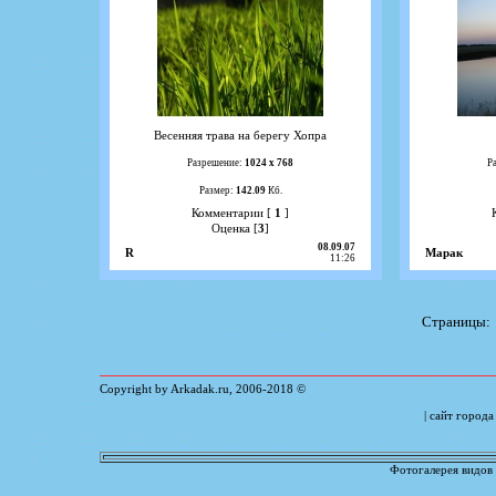
Весенняя трава на берегу Хопра
Разрешение:
1024 х 768
Р
Размер:
142.09
Кб.
Комментарии [
1
]
Оценка [
3
]
08.09.07
R
Марак
11:26
Страницы
Copyright by Arkadak.ru,
2006
-
2018
©
| сайт город
Фотогалерея видов 