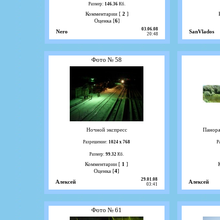
Размер:
146.36
Кб.
Комментарии [
2
]
Оценка [
6
]
03.06.08
Nero
SanVlados
20:48
Фото № 58
Ночной экспресс
Панора
Разрешение:
1024 х 768
Р
Размер:
99.32
Кб.
Комментарии [
1
]
Оценка [
4
]
29.01.08
Алексей
Алексей
03:41
Фото № 61