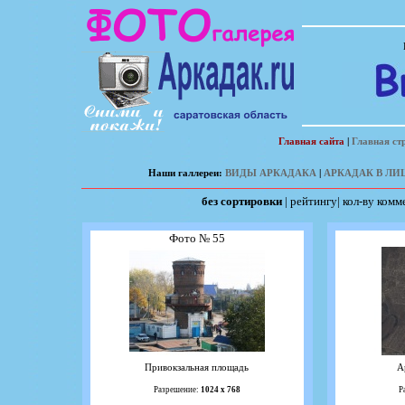
Главная сайта
|
Главная ст
Наши галлереи:
ВИДЫ АРКАДАКА
|
АРКАДАК В ЛИ
без сортировки
|
рейтингу
|
кол-ву комм
Фото № 55
Привокзальная площадь
А
Разрешение:
1024 х 768
Р