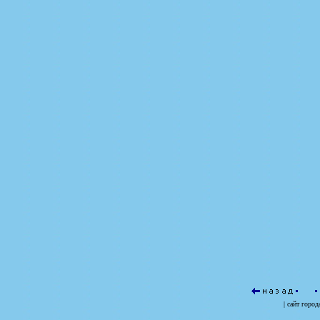
| сайт
город