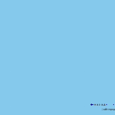
| сайт
город