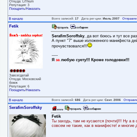
Откуда: Li†hium
Репутация: 3
Поощрить
/
Наказать
В начало
Всего записей:
17
Дата рег-ции:
Июль 2007
Отправле
Fetik
SerafimSoroffsky
, да вот боюсь и тут все ра
А пункт "7" выше изложенного манифеста дей
прочувствовался!!!
-----
Я
за
любую суету!!! Кроме голодовки!!!
Завсегдатай
Откуда: Московский
бомж
Репутация: 6
Поощрить
/
Наказать
В начало
Всего записей:
686
Дата рег-ции:
Сент. 2006
Отправл
SerafimSoroffsky
Fetik
Ты заходь, там не кусаются (почти)!!! Ну а 
совсем не такие, как в манифесте! и многие 