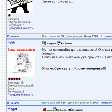
Такая вот система...
Участник
Откуда: Волжский
Репутация: 2
Поощрить
/
Наказать
В начало
Всего записей:
97
Дата рег-ции:
Февр. 2007
Отправле
Fetik
Ну так прочитайте цель манифеста! Она как
женщин.
Почти все мой знакомые уже прочитали. Неко
-----
Я
за
любую суету!!! Кроме голодовки!!!
Завсегдатай
Откуда: Московский
бомж
Репутация: 6
Поощрить
/
Наказать
В начало
Всего записей:
686
Дата рег-ции:
Сент. 2006
Отправл
mager