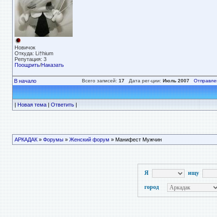
Новичок
Откуда: Li†hium
Репутация: 3
Поощрить
/
Наказать
В начало
Всего записей:
17
Дата рег-ции:
Июль 2007
Отправле
|
Новая тема
|
Ответить
|
АРКАДАК
»
Форумы
»
Женский форум
» Манифест Мужчин
Я
ищу
город