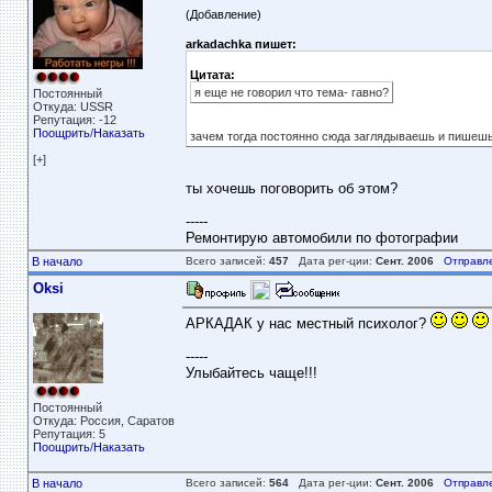
(Добавление)
arkadachka пишет:
Цитата:
я еще не говорил что тема- гавно?
Постоянный
Откуда: USSR
Репутация: -12
Поощрить
/
Наказать
зачем тогда постоянно сюда заглядываешь и пишешь 
[+]
ты хочешь поговорить об этом?
-----
Ремонтирую автомобили по фотографии
В начало
Всего записей:
457
Дата рег-ции:
Сент. 2006
Отправл
Oksi
АРКАДАК у нас местный психолог?
-----
Улыбайтесь чаще!!!
Постоянный
Откуда: Россия, Саратов
Репутация: 5
Поощрить
/
Наказать
В начало
Всего записей:
564
Дата рег-ции:
Сент. 2006
Отправл