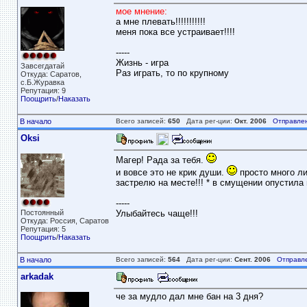
мое мнение:
а мне плевать!!!!!!!!!!!
меня пока все устраивает!!!!
-----
Жизнь - игра
Завсегдатай
Раз играть, то по крупному
Откуда: Саратов,
с.Б.Журавка
Репутация: 9
Поощрить
/
Наказать
В начало
Всего записей:
650
Дата рег-ции:
Окт. 2006
Отправле
Oksi
Магер! Рада за тебя.
и вовсе это не крик души.
просто много лит
застрелю на месте!!! * в смущении опустила г
-----
Постоянный
Улыбайтесь чаще!!!
Откуда: Россия, Саратов
Репутация: 5
Поощрить
/
Наказать
В начало
Всего записей:
564
Дата рег-ции:
Сент. 2006
Отправл
arkadak
че за мудло дал мне бан на 3 дня?