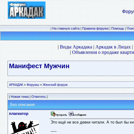
Фору
|
На главную сайта
|
Правила форума
|
Помощь
|
Пои
|
Виды Аркадака
|
Аркадак в Лицах
|
|
Объявления о продаже кварти
Манифест Мужчин
АРКАДАК
»
Форумы
»
Женский форум
|
Новая тема
|
Ответить
|
Без описания
плагиатор
Это ещё не все девки читали. А то был бы к
-----