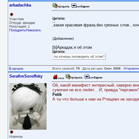
arkadachka
Цитата:
Участник
Откуда: аркадак
,какая красивая фраза,без грязных слов...хоч
Репутация: 1
Поощрить
/
Наказать
(Добавление)
[b]Аркадак,я об этом
Цитата:
ты хочешь поговорить об этом?
В начало
Всего записей:
79
Дата рег-ции:
Сент. 2006
Отправле
SerafimSoroffsky
Ой, какой манифест интересный, наверно мне
сумочки не все любят... И, правда "пергамон"
Fetik
А ты что больше к нам на Ртищево не заходиш
Новичок