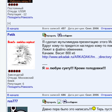
Постоянный
Откуда: USSR
Репутация: -12
Поощрить
/
Наказать
[+]
В начало
Всего записей:
457
Дата рег-ции:
Сент. 2006
Отправл
Fetik
Я сделал мультимедиа-презентацию этого М
Вдруг кому-то придется наглядно кому-то пок
Лежит в файло обменнике.
Качаем. Весит 800 кб
http://www.arkadak.ru/ARKADAK/fm...;director
-----
Я
за
любую суету!!! Кроме голодовки!!!
Завсегдатай
Откуда: Московский
бомж
Репутация: 6
Поощрить
/
Наказать
В начало
Всего записей:
686
Дата рег-ции:
Сент. 2006
Отправл
rus777
Давно пора было это написать!!!
Терь пуст