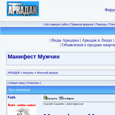
Фору
|
На главную сайта
|
Правила форума
|
Помощь
|
Пои
|
Виды Аркадака
|
Аркадак в Лицах
|
|
Объявления о продаже кварти
Манифест Мужчин
АРКАДАК
»
Форумы
»
Женский форум
|
Новая тема
|
Ответить
|
Без описания
Fetik
Спасибо Casandrе с prikol.bigmir.net