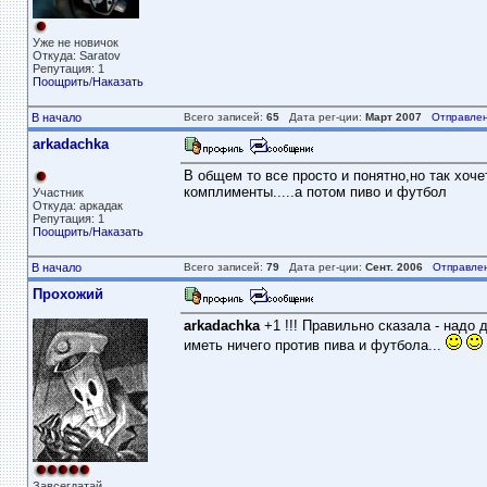
Уже не новичок
Откуда: Saratov
Репутация: 1
Поощрить
/
Наказать
В начало
Всего записей:
65
Дата рег-ции:
Март 2007
Отправлен
arkadachka
В общем то все просто и понятно,но так хоч
комплименты.....а потом пиво и футбол
Участник
Откуда: аркадак
Репутация: 1
Поощрить
/
Наказать
В начало
Всего записей:
79
Дата рег-ции:
Сент. 2006
Отправле
Прохожий
arkadachka
+1 !!! Правильно сказала - надо 
иметь ничего против пива и футбола...
Завсегдатай