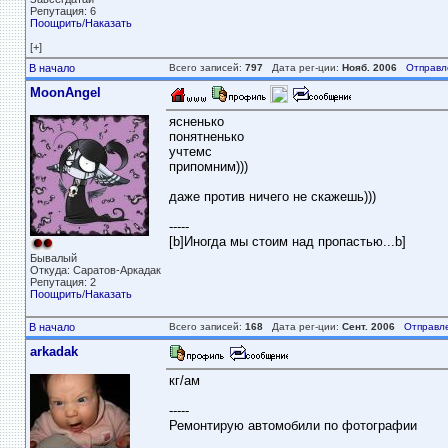
Репутация: 6
Поощрить
/
Наказать
[+]
В начало
Всего записей:
797
Дата рег-ции:
Нояб. 2006
Отправл
MoonAngel
ясненько
понятненько
учтемс
припомним)))
даже против ничего не скажешь)))
-----
[b]Иногда мы стоим над пропастью...b]
Бывалый
Откуда: Саратов-Аркадак
Репутация: 2
Поощрить
/
Наказать
В начало
Всего записей:
168
Дата рег-ции:
Сент. 2006
Отправл
arkadak
кг/ам
-----
Ремонтирую автомобили по фотографии