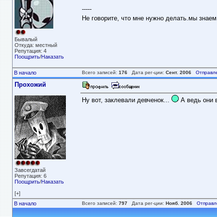
-----
Не говорите, что мне нужно делать.мы знае
Бывалый
Откуда: местный
Репутация: 4
Поощрить
/
Наказать
В начало
Всего записей:
176
Дата рег-ции:
Сент. 2006
Отправл
Прохожий
Ну вот, заклевали девченок...
А ведь они в
Завсегдатай
Репутация: 6
Поощрить
/
Наказать
[+]
В начало
Всего записей:
797
Дата рег-ции:
Нояб. 2006
Отправл