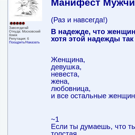
Манифест Мужч
(Раз и навсегда!)
Завсегдатай
В надежде, что женщин
Откуда: Московский
бомж
хотя этой надежды так 
Репутация: 6
Поощрить
/
Наказать
Женщина,
девушка,
невеста,
жена,
любовница,
и все остальные женщин
~1
Если ты думаешь, что т
толстая,