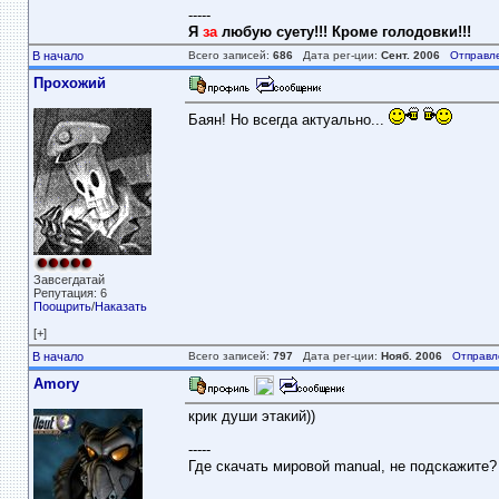
-----
Я
за
любую суету!!! Кроме голодовки!!!
В начало
Всего записей:
686
Дата рег-ции:
Сент. 2006
Отправл
Прохожий
Баян! Но всегда актуально...
Завсегдатай
Репутация: 6
Поощрить
/
Наказать
[+]
В начало
Всего записей:
797
Дата рег-ции:
Нояб. 2006
Отправл
Amory
крик души этакий))
-----
Где скачать мировой manual, не подскажите?