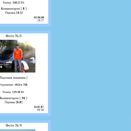
Размер:
248.25
Кб.
Комментарии [
8
]
Оценка [
4.5
]
02.06.08
18:27
Фото № 6
Хорошая машинка:)
Разрешение:
1024 х 768
Размер:
129.38
Кб.
Комментарии [
16
]
Оценка [
6.8
]
16.05.07
09:38
Фото № 9