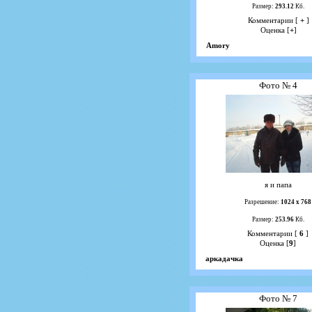
Размер:
293.12
Кб.
Комментарии [
+
]
Оценка [
+
]
Amory
Фото № 4
я и папа
Разрешение:
1024 х 768
Размер:
253.96
Кб.
Комментарии [
6
]
Оценка [
9
]
аркадачка
Фото № 7