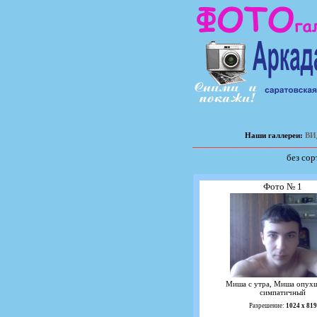
Наши галлереи:
ВИ
без сор
Фото № 1
Миша с утра, Миша опухш
симпатичный
Разрешение:
1024 х 819