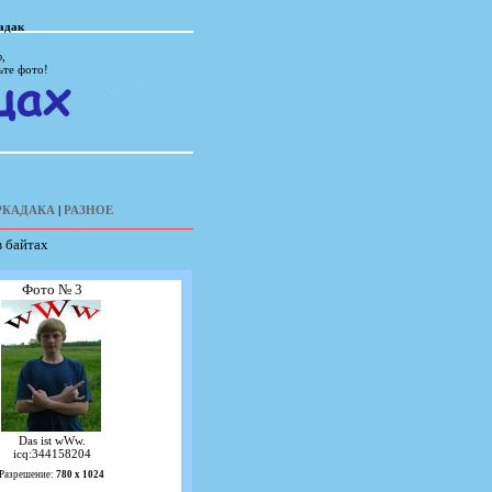
адак
,
ьте фото!
РКАДАКА
|
РАЗНОЕ
в байтах
Фото № 3
Das ist wWw.
icq:344158204
Разрешение:
780 х 1024