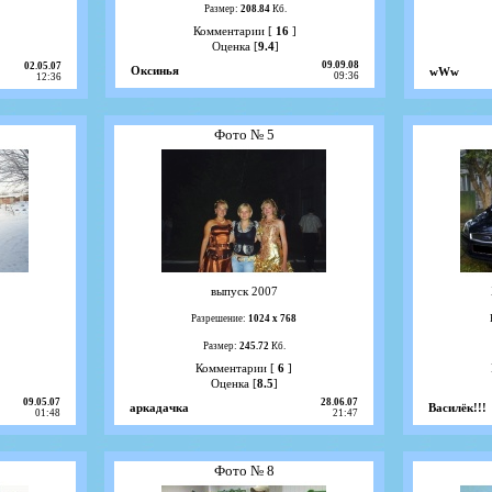
Размер:
208.84
Кб.
Комментарии [
16
]
Оценка [
9.4
]
09.09.08
02.05.07
Оксинья
wWw
09:36
12:36
Фото № 5
выпуск 2007
Разрешение:
1024 х 768
Размер:
245.72
Кб.
Комментарии [
6
]
Оценка [
8.5
]
09.05.07
28.06.07
аркадачка
Василёк!!!
01:48
21:47
Фото № 8