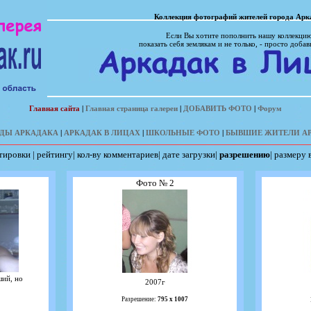
Коллекция фотографий жителей города Арк
Если Вы хотите пополнить нашу коллекцию
показать себя землякам и не только, - просто добав
Главная сайта
|
Главная страница галереи
|
ДОБАВИТЬ ФОТО
|
Форум
ДЫ АРКАДАКА
|
АРКАДАК В ЛИЦАХ
|
ШКОЛЬНЫЕ ФОТО
|
БЫВШИЕ ЖИТЕЛИ А
тировки
|
рейтингу
|
кол-ву комментариев
|
дате загрузки
|
разрешению
|
размеру 
Фото № 2
ий, но
2007г
Разрешение:
795 х 1007