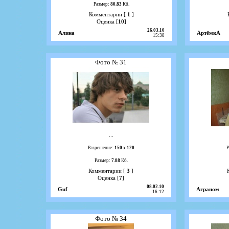
Размер:
80.83
Кб.
Комментарии [
1
]
Оценка [
10
]
26.03.10
Алина
АртёмкА
15:38
Фото № 31
...
Разрешение:
150 х 120
Р
Размер:
7.88
Кб.
Комментарии [
3
]
Оценка [
7
]
08.02.10
Guf
Аграном
16:12
Фото № 34