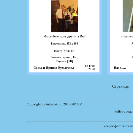
Мы любим друг друга, а Вы?
пишите 
Разрешение:
453 х 604
Р
Размер:
37.32
Кб.
Комментарии [
16
]
Оценка [
10
]
02.12.09
Саша и Иринка Бумагины
Влад.....
20:44
Страницы:
Copyright by Arkadak.ru, 2006-
2018
©
| сайт город
Галерея фото жителе