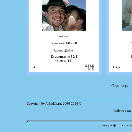
жители
Разрешение:
640 х 480
Р
Размер:
125.5
Кб.
Комментарии [
2
]
Оценка [
10
]
12.08.13
й
Юра
22:57
Страницы:
Copyright by Arkadak.ru, 2006-
2018
©
| сайт город
Галерея фото жителе