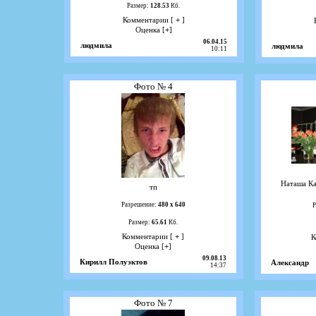
Размер:
128.53
Кб.
Комментарии [
+
]
Оценка [
+
]
06.04.15
людмила
людмила
10:11
Фото № 4
Наташа Ка
тп
Разрешение:
480 х 640
Р
Размер:
65.61
Кб.
Комментарии [
+
]
К
Оценка [
+
]
09.08.13
Кирилл Полуэктов
Александр
14:37
Фото № 7