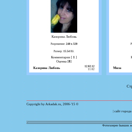
Казорина Любовь
Разрешение:
240 х 320
Р
Размер:
15.54
Кб.
Комментарии [
1
]
Оценка [
8
]
12.02.12
Казорина Любовь
Мила
11:02
Ст
Copyright by Arkadak.ru, 2006-'15 ©
| сайт город
Фотогалерея бывших жи