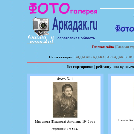
Главная сайта
|
Главная ст
Наши галлереи:
ВИДЫ АРКАДАКА
|
АРКАДАК В ЛИ
без сортировки
|
рейтингу
|
кол-ву комм
Фото № 1
Пшенов Васи
Миронова (Пшенова) Антонина 1946 год
Разрешение:
379 х 547