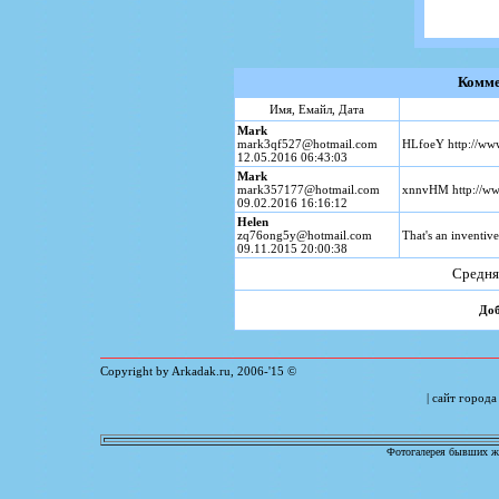
Комме
Имя, Емайл, Дата
Mark
mark3qf527@hotmail.com
HLfoeY http://
12.05.2016 06:43:03
Mark
mark357177@hotmail.com
xnnvHM http://
09.02.2016 16:16:12
Helen
zq76ong5y@hotmail.com
That's an inventive
09.11.2015 20:00:38
Средня
Доб
Copyright by Arkadak.ru, 2006-'15 ©
| сайт город
Фотогалерея бывших жи