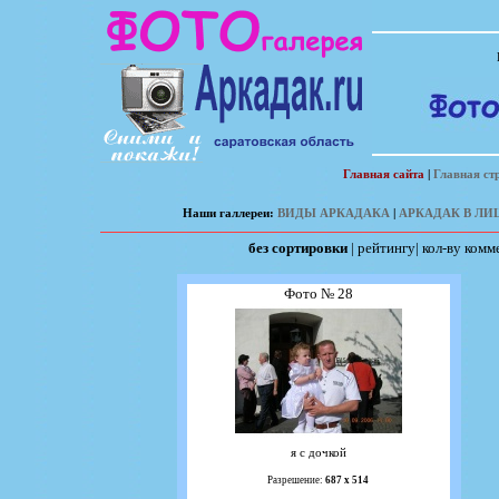
Главная сайта
|
Главная ст
Наши галлереи:
ВИДЫ АРКАДАКА
|
АРКАДАК В ЛИ
без сортировки
|
рейтингу
|
кол-ву комм
Фото № 28
я с дочкой
Разрешение:
687 х 514