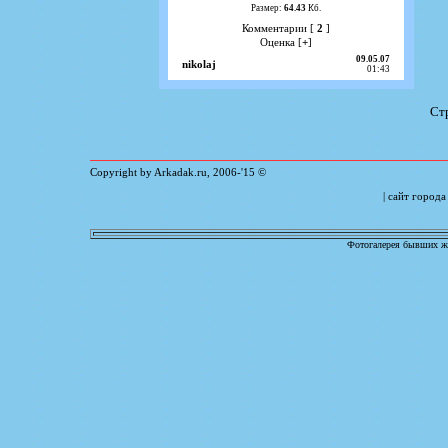
Размер:
64.43
Кб.
Комментарии [
2
]
Оценка [
+
]
09.05.07
nikolaj
01:43
Ст
Copyright by Arkadak.ru, 2006-'15 ©
| сайт город
Фотогалерея бывших жи