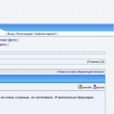
|
Вход
|
Регистрация
|
Забыли пароль?
|
очие фото
|
авто
|
[Страниц (1)]
|
Поиск в теме
|
Версия для печати
|
 не очень сложные, но затягивало. И желательно браузерки,