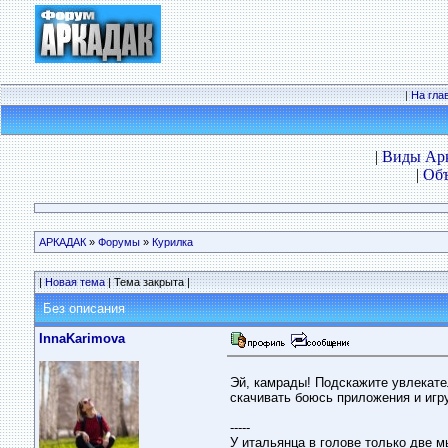
|
На гла
|
Виды Ар
|
Объ
АРКАДАК
»
Форумы
»
Курилка
|
Новая тема
| Тема закрыта |
Без описания
InnaKarimova
Эй, камрады! Подскажите увлекател
скачивать боюсь приложения и игр
-----
У итальянца в голове только две мы