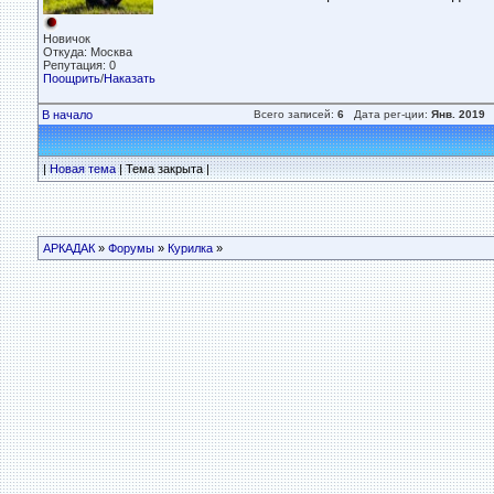
Новичок
Откуда: Москва
Репутация: 0
Поощрить
/
Наказать
В начало
Всего записей:
6
Дата рег-ции:
Янв. 2019
|
Новая тема
| Тема закрыта |
АРКАДАК
»
Форумы
»
Курилка
»