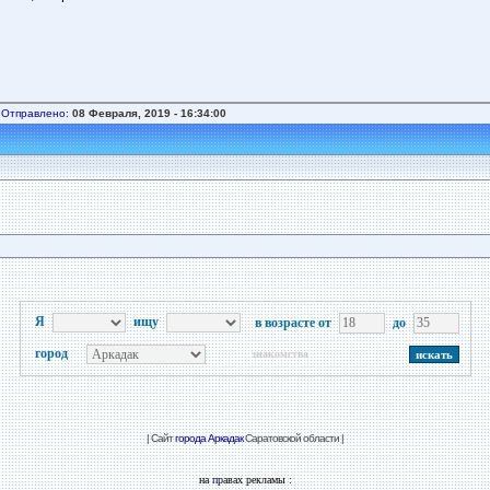
Отправлено:
08 Февраля, 2019 - 16:34:00
Я
ищу
в возрасте от
до
город
знакомства
| Сайт
города Аркадак
Саратовской области |
на
п
равах рекламы :