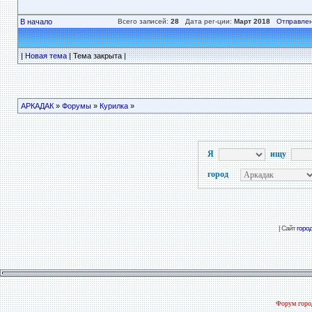
В начало
Всего записей:
28
Дата рег-ции:
Март 2018
Отправлен
|
Новая тема
| Тема закрыта |
АРКАДАК
»
Форумы
»
Курилка
»
Я
ищу
город
| Сайт
горо
Форум город