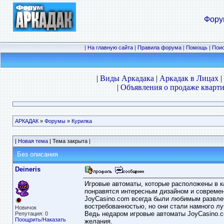
Фору
|
На главную сайта
|
Правила форума
|
Помощь
|
Пои
|
Виды Аркадака
|
Аркадак в Лицах
|
|
Объявления о продаже кварти
АРКАДАК
»
Форумы
»
Курилка
|
Новая тема
| Тема закрыта |
Без описания
Deineris
Игровые автоматы, которые расположены в к
понравятся интересным дизайном и современ
JoyCasino.com всегда были любимым развлеч
востребованностью, но они стали намного лу
Новичок
Ведь недаром игровые автоматы JoyCasino.c
Репутация: 0
Поощрить
/
Наказать
желания.