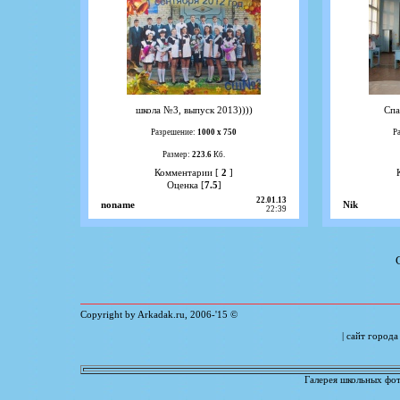
школа №3, выпуск 2013))))
Спа
Разрешение:
1000 х 750
Р
Размер:
223.6
Кб.
Комментарии [
2
]
Оценка [
7.5
]
22.01.13
noname
Nik
22:39
Copyright by Arkadak.ru, 2006-'15 ©
| сайт город
Галерея школьных фот