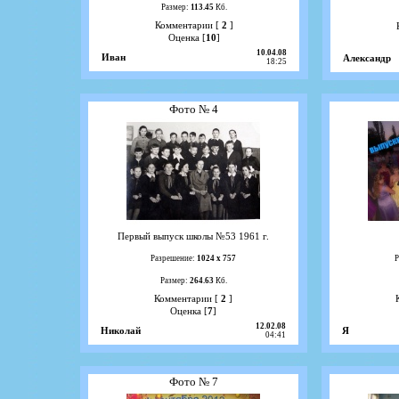
Размер:
113.45
Кб.
Комментарии [
2
]
Оценка [
10
]
10.04.08
Иван
Александр
18:25
Фото № 4
Первый выпуск школы №53 1961 г.
Разрешение:
1024 х 757
Р
Размер:
264.63
Кб.
Комментарии [
2
]
Оценка [
7
]
12.02.08
Николай
Я
04:41
Фото № 7