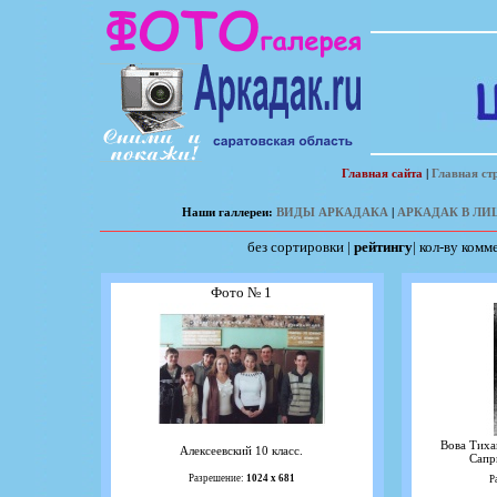
Главная сайта
|
Главная ст
Наши галлереи:
ВИДЫ АРКАДАКА
|
АРКАДАК В ЛИ
без сортировки
|
рейтингу
|
кол-ву комм
Фото № 1
Вова Тиха
Алексеевский 10 класс.
Сапр
Разрешение:
1024 х 681
Р