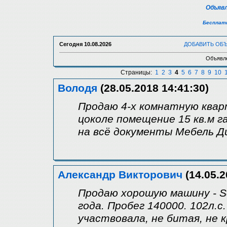
Объявл
Бесплатн
Сегодня
10.08.2026
ДОБАВИТЬ ОБ
Объявле
Страницы:
1
2
3
4
5
6
7
8
9
10
Володя
(28.05.2018 14:41:30)
Продаю 4-х комнатную кварт
цоколе помещение 15 кв.м г
на всё документы Мебель Ди
Александр Викторович
(14.05.2
Продаю хорошую машину - Sc
года. Пробег 140000. 102л.с.
участвовала, не битая, не 