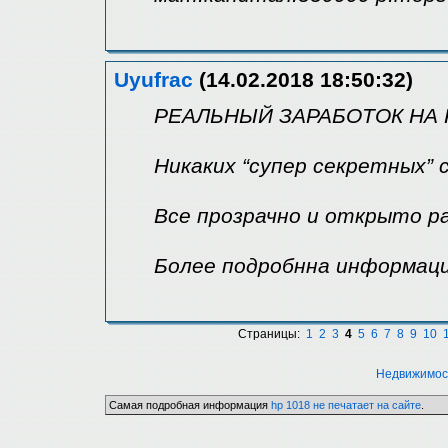
Uyufrac
(14.02.2018 18:50:32)
РЕАЛЬНЫЙ ЗАРАБОТОК НА 
Никаких “супер секретных” 
Все прозрачно и открыто р
Более подробнна информация
Страницы:
1
2
3
4
5
6
7
8
9
10
Недвижимос
Самая подробная информация
hp 1018 не печатает на сайте
.