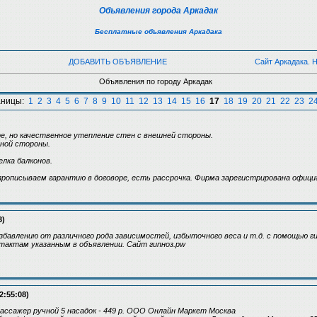
Объявления города Аркадак
Бесплатные объявления Аркадака
ДОБАВИТЬ ОБЪЯВЛЕНИЕ
Сайт Аркадака. 
Объявления по городу Аркадак
аницы:
1
2
3
4
5
6
7
8
9
10
11
12
13
14
15
16
17
18
19
20
21
22
23
2
е, но качественное утепление стен с внешней стороны.
дной стороны.
елка балконов.
прописываем гарантию в договоре, есть рассрочка. Фирма зарегистрирована офици
3)
збавлению от различного рода зависимостей, избыточного веса и т.д. с помощью ги
тактам указанным в объявлении. Сайт гипноз.pw
2:55:08)
ссажер ручной 5 насадок - 449 р. ООО Онлайн Маркет Москва