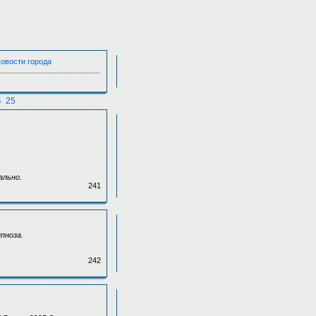
Новости города
4
25
ально.
241
пноза.
242