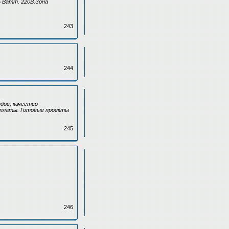
 Ватт. 220В.Зона
243
244
дов, качество
оплаты. Готовые проекты
245
246