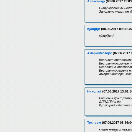
Александр
(08.06.2017 11:03
Пишу красивым (калл
Заполняю текстом д
hjadgfjh
(08.06.2017 09:36:45
sjhdgfjhsd
АмаринМоторс
(07.06.2017 
Весеннее предложен
Бесплатно-компьюте
Бесплатно-диагности
Бесплатно-замена ма
Амарин Моторс, Москв
Николай
(07.06.2017 13:01:3
Разъёмы 2рмт,2рмг,с
ДПР,ДПМ и др.
Куплю радиодетали: 
Техпром
(07.06.2017 08:36:0
купим металл лежалы