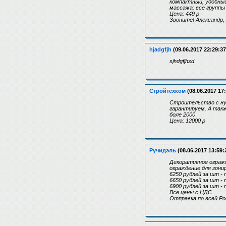
компактный, удобны
массажа: все группы
Цена: 449 р
Звоните! Александр,
hjadgfjh
(09.06.2017 22:29:37
sjhdgfjhsd
Стройтехком
(08.06.2017 17:
Строительство с нул
гарантируем. А такж
боле 2000
Цена: 12000 р
Ручидэль
(08.06.2017 13:59:
Декоративное ограж
ограждение для зони
6250 рублей за шт - 
6650 рублей за шт - 
6900 рублей за шт - 
Все цены с НДС
Отправка по всей Ро