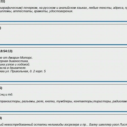
:11)
играфическим) почерком, на русском и английском языках, любые тексты, адреса, п
ипломы, аттестаты, грамоты, удостоверения.
)
18:54:13)
ие от Амарин Моторс.
рная диагностика.
ка узлов и ходовой.
сла в двигателе.
а ул. Привольная, д. 2 корп. 5
6)
нц и тд.
транзисторы, разъемы, реле, кнопки, тумблеры, контакторы,тиристоры, радиолам
4)
й невостребованный остатки неликвиды госрезерв и пр... Балку швеллер угол Лис