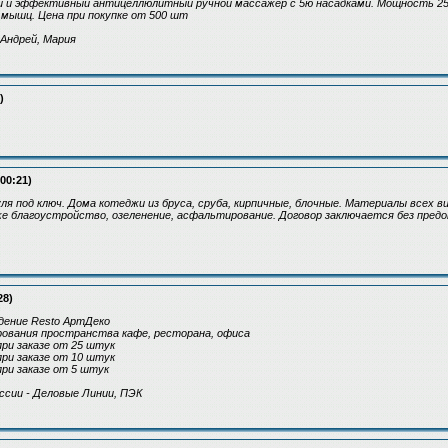
й и эффективный антицеллюлитный ручной массажер с 5ю насадками. Мощность 25
 мышц. Цена при покупке от 500 шт
 Андрей, Мария
)
00:21)
я под ключ. Дома котеджи из бруса, сруба, кирпичные, блочные. Материалы всех ви
е благоустройство, озеленение, асфальтирование. Договор заключается без пред
28)
дение Resto АртДеко
рования пространства кафе, ресторана, офиса
при заказе от 25 штук
при заказе от 10 штук
при заказе от 5 штук
ссии - Деловые Линии, ПЭК