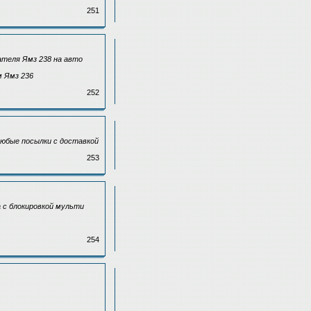
251
ателя Ямз 238 на авто
м Ямз 236
252
Любые посылки с доставкой
253
 с блокировкой мульти
254