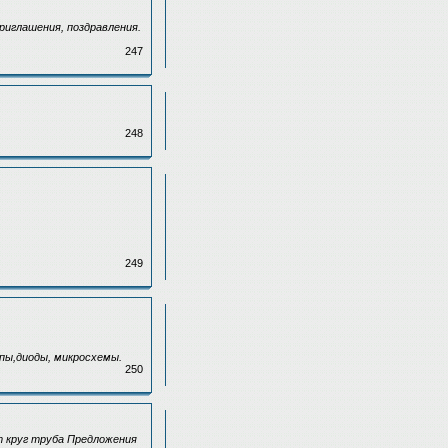
риглашения, поздравления.
247
248
249
пы,диоды, микросхемы.
250
т круг труба Предложения