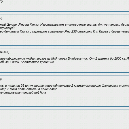
ту
0)
ный Центр. Ямз на Камаз. Изготавливаем стыковочные группы для установки двиг
ификаций.
р делителя Камаз с картером сцепления Ямз 238 стыковки Кпп Камаз с двигателе
ы
:51:15)
ое оформление любых грузов из КНР, через Владивосток. От 1 грамма до 1000 кг. 
лей, за 7 дней. Бесплатное хранение.
8)
сы в наличии 26 штук постоянное обнавление 2 климат контроля блокировка моста
мер 2 люка есть обмен на ваше авто
ое староватутинский пр17кла