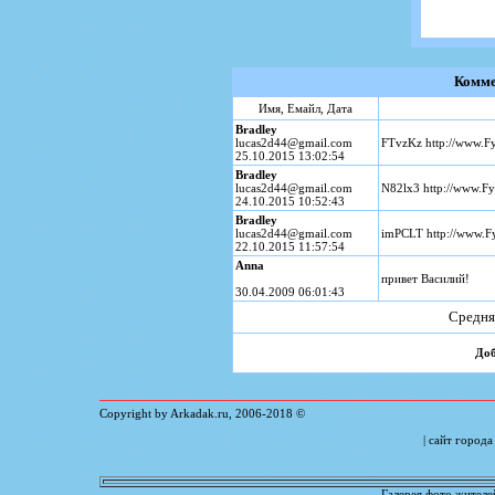
Комме
Имя, Емайл, Дата
Bradley
lucas2d44@gmail.com
FTvzKz http://www.
25.10.2015 13:02:54
Bradley
lucas2d44@gmail.com
N82lx3 http://www.
24.10.2015 10:52:43
Bradley
lucas2d44@gmail.com
imPCLT http://www
22.10.2015 11:57:54
Anna
привет Василий!
30.04.2009 06:01:43
Средня
Доб
Copyright by Arkadak.ru, 2006-
2018
©
| сайт город
Галерея фото жителе