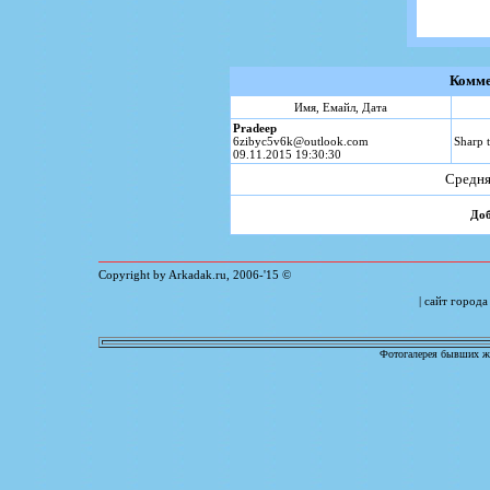
Комме
Имя, Емайл, Дата
Pradeep
6zibyc5v6k@outlook.com
Sharp 
09.11.2015 19:30:30
Средня
Доб
Copyright by Arkadak.ru, 2006-'15 ©
| сайт город
Фотогалерея бывших жи