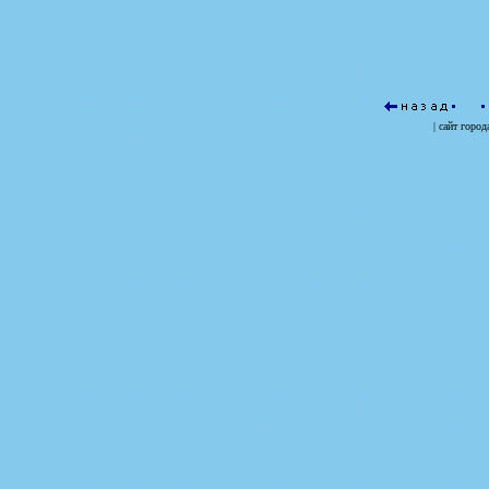
| сайт
город