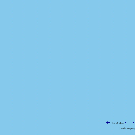
| сайт
город